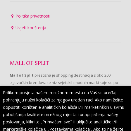
Politika privatnosti
Uvjeti korištenja
MALL OF SPLIT
Mall of Split
prestižna je shopping destinacija s oko 200
trgovačkih brendova te niz svjetskih modnih marki koje se po
prvi put pojavljuju u Splitu.
Prilikom posjeta našem mrežnom mjestu na Vaš se uređaj
pohranjuju nužni kolačići za njegov uredan rad. Ako nam želite
dopustiti korištenje analitičkih kolačića i/ili marketinških u svrhu
PRATITE NAS
poboljšanja kvalitete mrežnog mjesta i unaprjeđenja našeg
poslovanja, kliknite „Prihvaćam sve“ ili uključite analitičke i/ili
marketinške kolačiće u „Postavkama kolačića“. Ako to ne želite,