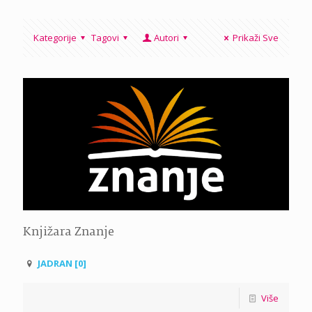
Kategorije
Tagovi
Autori
Prikaži Sve
Knjižara Znanje
JADRAN [0]
Više