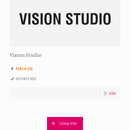
Vision Studio
PJACA [0]
021/812 652
Više
Učitaj Više