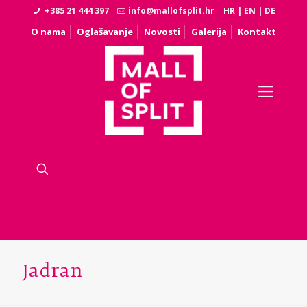
+385 21 444 397
info@mallofsplit.hr
HR
|
EN
|
DE
O nama
Oglašavanje
Novosti
Galerija
Kontakt
Jadran