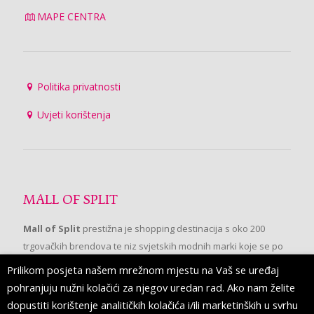
MAPE CENTRA
Politika privatnosti
Uvjeti korištenja
MALL OF SPLIT
Mall of Split
prestižna je shopping destinacija s oko 200
trgovačkih brendova te niz svjetskih modnih marki koje se po
prvi put pojavljuju u Splitu.
Prilikom posjeta našem mrežnom mjestu na Vaš se uređaj
pohranjuju nužni kolačići za njegov uredan rad. Ako nam želite
dopustiti korištenje analitičkih kolačića i/ili marketinških u svrhu
PRATITE NAS