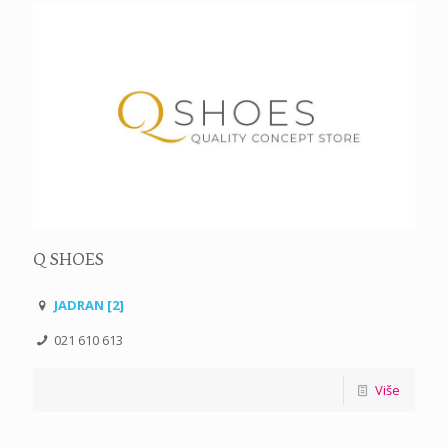
Q SHOES
JADRAN [2]
021 610 613
Više