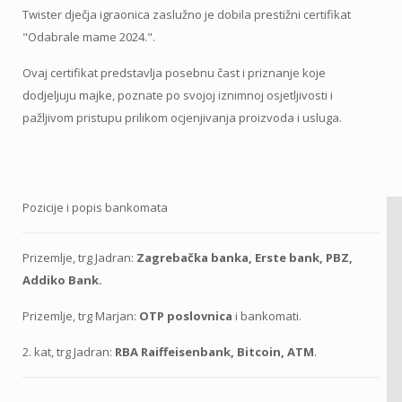
Twister dječja igraonica zaslužno je dobila prestižni certifikat
"Odabrale mame 2024.".
Ovaj certifikat predstavlja posebnu čast i priznanje koje
dodjeljuju majke, poznate po svojoj iznimnoj osjetljivosti i
pažljivom pristupu prilikom ocjenjivanja proizvoda i usluga.
Pozicije i popis bankomata
Prizemlje, trg Jadran:
Zagrebačka banka, Erste bank, PBZ,
Addiko Bank.
Prizemlje, trg Marjan:
OTP poslovnica
i bankomati.
2. kat, trg Jadran:
RBA Raiffeisenbank, Bitcoin, ATM
.