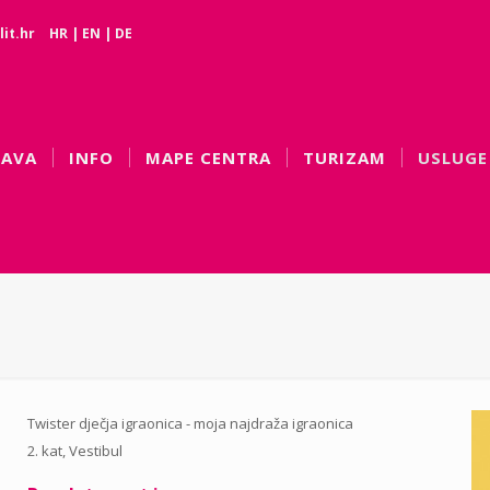
it.hr
HR
|
EN
|
DE
BAVA
INFO
MAPE CENTRA
TURIZAM
USLUGE
Twister dječja igraonica - moja najdraža igraonica
2. kat, Vestibul