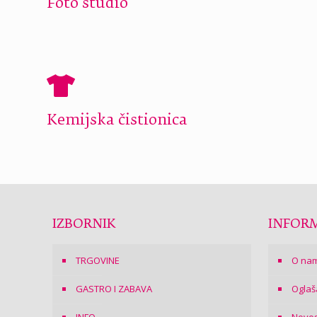
Foto studio
Kemijska čistionica
IZBORNIK
INFORM
TRGOVINE
O na
GASTRO I ZABAVA
Oglaš
INFO
Novos