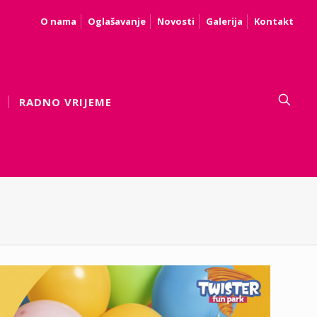
O nama
Oglašavanje
Novosti
Galerija
Kontakt
RADNO VRIJEME