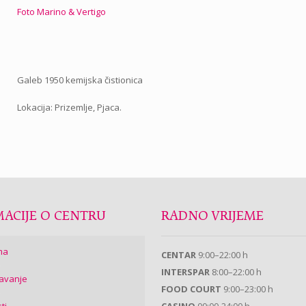
Foto Marino & Vertigo
Galeb 1950 kemijska čistionica
Lokacija: Prizemlje, Pjaca.
ACIJE O CENTRU
RADNO VRIJEME
ma
CENTAR
9:00–22:00 h
INTERSPAR
8:00–22:00 h
avanje
FOOD COURT
9:00–23:00 h
ti
CASINO
00:00-24:00 h