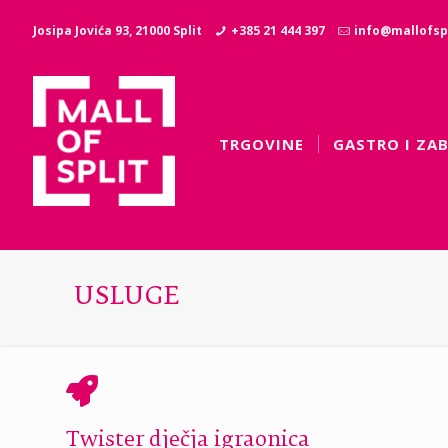
Josipa Jovića 93, 21000 Split
+385 21 444 397
info@mallofspl
TRGOVINE
GASTRO I ZA
USLUGE
Twister dječja igraonica