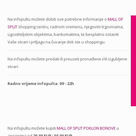
Na infopultu možete dobiti sve potrebne informacije o
MALL OF
SPLIT
shopping centru, radnom vremenu, njegovim trgovinama,
ugostiteljskim objektima, bankomatima, te besplatno ostaviti
Vaše stvari i prtljagu na čuvanje dok ste u shoppingu.
Na infopultu možete predati ili preuzeti pronađene i/ili izgubljene
stvari.
Radno vrijeme infopulta: 09 - 22h
Na infopultu možete kupiti
MALL OF SPLIT POKLON BONOVE
u
apoenima od
20,00 EUR
i
50,00 EUR
.