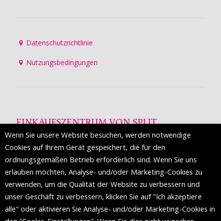
Datenschutzrichtlinie
Nutzungsbedingungen
EINKAUFSZENTRUM VON SPLIT
Wenn Sie unsere Website besuchen, werden notwendige
Die Mall of Split
ist ein prestigeträchtiges Einkaufsziel mit
Cookies auf Ihrem Gerät gespeichert, die für den
etwa 200 Einzelhandelsmarken und einer Reihe von
ordnungsgemäßen Betrieb erforderlich sind. Wenn Sie uns
Weltmodemarken, die zum ersten Mal in Split erscheinen.
erlauben möchten, Analyse- und/oder Marketing-Cookies zu
verwenden, um die Qualität der Website zu verbessern und
unser Geschäft zu verbessern, klicken Sie auf "Ich akzeptiere
FOLGEN SIE UNS
alle" oder aktivieren Sie Analyse- und/oder Marketing-Cookies in