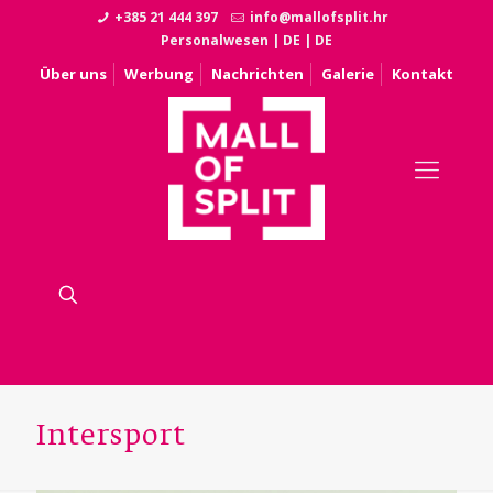
+385 21 444 397
info@mallofsplit.hr
Personalwesen
|
DE
|
DE
Über uns
Werbung
Nachrichten
Galerie
Kontakt
Intersport