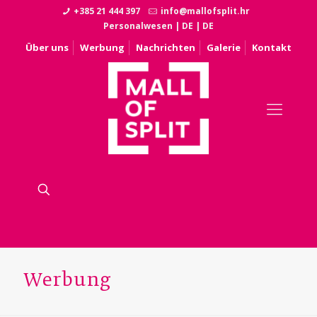
+385 21 444 397
info@mallofsplit.hr
Personalwesen
|
DE
|
DE
Über uns
Werbung
Nachrichten
Galerie
Kontakt
Werbung