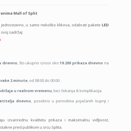
ranima Mall of Split
 jednostavno, u samo nekoliko klikova, odabrati pakete
LED
 svoj sadržaj:
m
nu dnevno
, što ukupno iznosi oko
19.200 prikaza dnevno
na
svake 2 minute
, od 08:00 do 00:00.
sadržaja u realnom vremenu
, bez čekanja ili komplikacija.
etitelja dnevno
, posebno u periodima pojačanih kupnji i
ju izvanrednu kvalitetu prikaza i maksimalnu vidljivost,
takne pred publikom u srcu Splita.