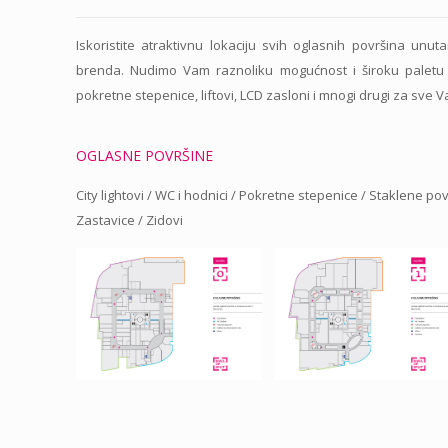
Iskoristite atraktivnu lokaciju svih oglasnih površina unut
brenda. Nudimo Vam raznoliku mogućnost i široku paletu p
pokretne stepenice, liftovi, LCD zasloni i mnogi drugi za sve
OGLASNE POVRŠINE
City lightovi / WC i hodnici / Pokretne stepenice / Staklene povr
Zastavice / Zidovi