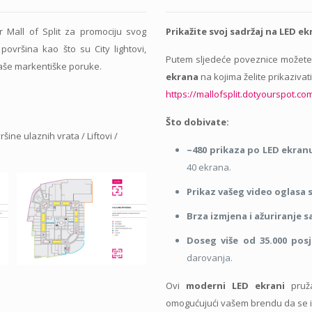
ar Mall of Split za promociju svog
Prikažite svoj sadržaj na LED ek
ovršina kao što su City lightovi,
Putem sljedeće poveznice možete
 Vaše markentiške poruke.
ekrana
na kojima želite prikazivati
https://mallofsplit.dotyourspot.co
Što dobivate:
šine ulaznih vrata / Liftovi /
~480 prikaza po LED ekra
40 ekrana.
Prikaz vašeg video oglasa 
Brza izmjena i ažuriranje 
Doseg više od 35.000 posj
darovanja.
Ovi
moderni LED ekrani
pruža
omogućujući vašem brendu da se is