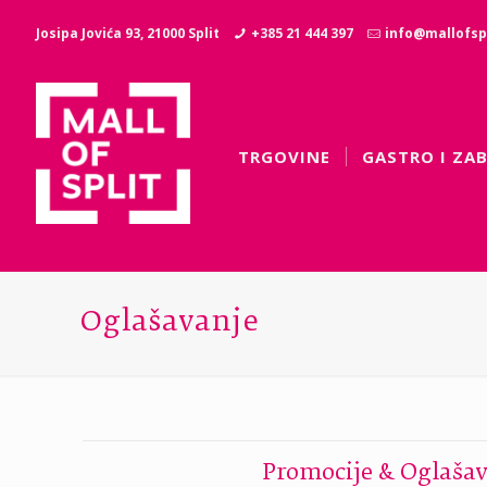
Josipa Jovića 93, 21000 Split
+385 21 444 397
info@mallofspl
TRGOVINE
GASTRO I ZA
Oglašavanje
Promocije & Oglaša