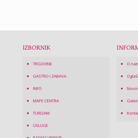
IZBORNIK
INFORM
TRGOVINE
O na
GASTRO I ZABAVA
Oglaš
INFO
Novos
MAPE CENTRA
Galer
TURIZAM
Konta
USLUGE
RADNO VRIJEME