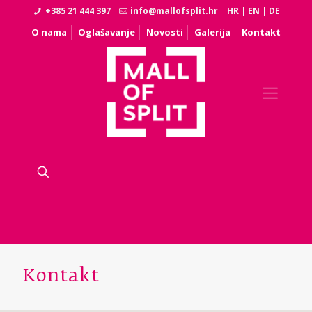
+385 21 444 397
info@mallofsplit.hr
HR
|
EN
|
DE
O nama
Oglašavanje
Novosti
Galerija
Kontakt
Kontakt