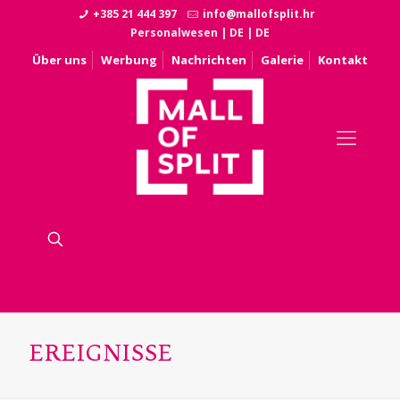
+385 21 444 397
info@mallofsplit.hr
Personalwesen
|
DE
|
DE
Über uns
Werbung
Nachrichten
Galerie
Kontakt
EREIGNISSE