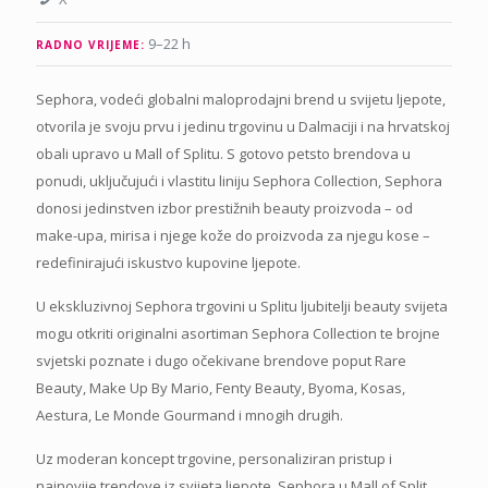
9–22 h
RADNO VRIJEME:
Sephora, vodeći globalni maloprodajni brend u svijetu ljepote,
otvorila je svoju prvu i jedinu trgovinu u Dalmaciji i na hrvatskoj
obali upravo u Mall of Splitu. S gotovo petsto brendova u
ponudi, uključujući i vlastitu liniju Sephora Collection, Sephora
donosi jedinstven izbor prestižnih beauty proizvoda – od
make-upa, mirisa i njege kože do proizvoda za njegu kose –
redefinirajući iskustvo kupovine ljepote.
U ekskluzivnoj Sephora trgovini u Splitu ljubitelji beauty svijeta
mogu otkriti originalni asortiman Sephora Collection te brojne
svjetski poznate i dugo očekivane brendove poput Rare
Beauty, Make Up By Mario, Fenty Beauty, Byoma, Kosas,
Aestura, Le Monde Gourmand i mnogih drugih.
Uz moderan koncept trgovine, personaliziran pristup i
najnovije trendove iz svijeta ljepote, Sephora u Mall of Split