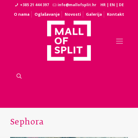
+385 21 444 397
info@mallofsplit.hr
HR
|
EN
|
DE
O nama
Oglašavanje
Novosti
Galerija
Kontakt
Sephora