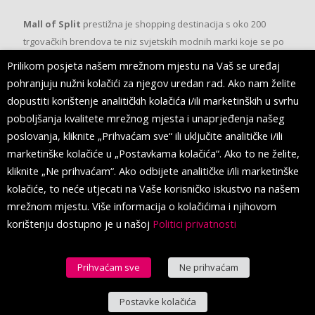
Mall of Split
prestižna je shopping destinacija s oko 200
trgovačkih brendova te niz svjetskih modnih marki koje se po
prvi put pojavljuju u Splitu.
Prilikom posjeta našem mrežnom mjestu na Vaš se uređaj
pohranjuju nužni kolačići za njegov uredan rad. Ako nam želite
dopustiti korištenje analitičkih kolačića i/ili marketinških u svrhu
PRATITE NAS
poboljšanja kvalitete mrežnog mjesta i unaprjeđenja našeg
poslovanja, kliknite „Prihvaćam sve“ ili uključite analitičke i/ili
marketinške kolačiće u „Postavkama kolačića“. Ako to ne želite,
kliknite „Ne prihvaćam“. Ako odbijete analitičke i/ili marketinške
kolačiće, to neće utjecati na Vaše korisničko iskustvo na našem
mrežnom mjestu. Više informacija o kolačićima i njihovom
korištenju dostupno je u našoj
Politici privatnosti
Prihvaćam sve
Ne prihvaćam
© 2016 Mall of Split. All Rights Reserved.
Postavke kolačića
Hrvatski