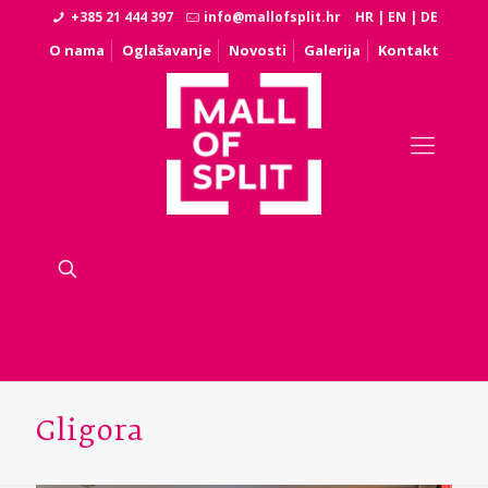
+385 21 444 397
info@mallofsplit.hr
HR
|
EN
|
DE
O nama
Oglašavanje
Novosti
Galerija
Kontakt
Gligora