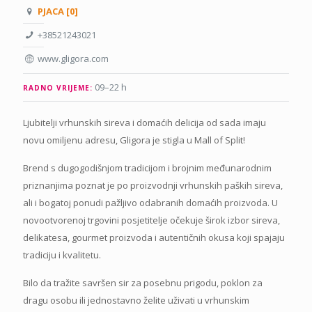
PJACA [0]
+38521243021
www.gligora.com
09–22 h
RADNO VRIJEME:
Ljubitelji vrhunskih sireva i domaćih delicija od sada imaju
novu omiljenu adresu, Gligora je stigla u Mall of Split!
Brend s dugogodišnjom tradicijom i brojnim međunarodnim
priznanjima poznat je po proizvodnji vrhunskih paških sireva,
ali i bogatoj ponudi pažljivo odabranih domaćih proizvoda. U
novootvorenoj trgovini posjetitelje očekuje širok izbor sireva,
delikatesa, gourmet proizvoda i autentičnih okusa koji spajaju
tradiciju i kvalitetu.
Bilo da tražite savršen sir za posebnu prigodu, poklon za
dragu osobu ili jednostavno želite uživati u vrhunskim