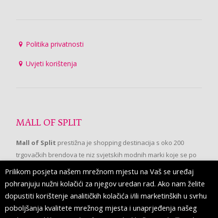
Politika privatnosti
Uvjeti korištenja
MALL OF SPLIT
Mall of Split
prestižna je shopping destinacija s oko 200
trgovačkih brendova te niz svjetskih modnih marki koje se po
prvi put pojavljuju u Splitu.
Prilikom posjeta našem mrežnom mjestu na Vaš se uređaj
pohranjuju nužni kolačići za njegov uredan rad. Ako nam želite
dopustiti korištenje analitičkih kolačića i/ili marketinških u svrhu
PRATITE NAS
poboljšanja kvalitete mrežnog mjesta i unaprjeđenja našeg