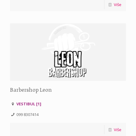
Više
Barbershop Leon
VESTIBUL [1]
099 8307414
Više