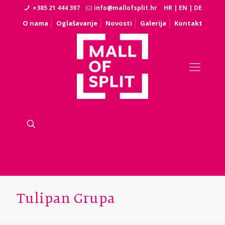
+385 21 444 397
info@mallofsplit.hr
HR
|
EN
|
DE
O nama
Oglašavanje
Novosti
Galerija
Kontakt
Tulipan Grupa