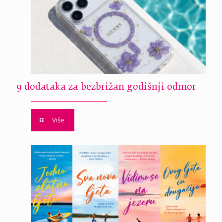
9 dodataka za bezbrižan godišnji odmor
Više