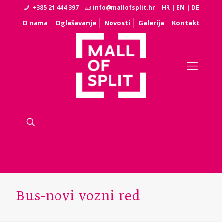
+385 21 444 397
info@mallofsplit.hr
HR
|
EN
|
DE
O nama
Oglašavanje
Novosti
Galerija
Kontakt
Bus-novi vozni red