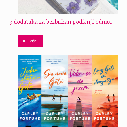
9 dodataka za bezbrižan godišnji odmor
Više