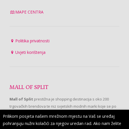
MAPE CENTRA
Politika privatnosti
Uvjeti korištenja
MALL OF SPLIT
Mall of Split
prestižna je shopping destinacija s oko 200
trgovačkih brendova te niz svjetskih modnih marki koje se po
prvi put pojavljuju u Splitu.
Prilikom posjeta našem mrežnom mjestu na Vaš se uređaj
pohranjuju nužni kolačići za njegov uredan rad. Ako nam želite