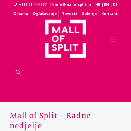
+385 21 444 397
info@mallofsplit.hr
HR
|
EN
|
DE
O nama
Oglašavanje
Novosti
Galerija
Kontakt
Mall of Split – Radne
nedjelje