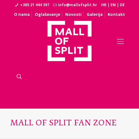
+385 21 444 397
info@mallofsplit.hr
HR
|
EN
|
DE
O nama
Oglašavanje
Novosti
Galerija
Kontakt
MALL OF SPLIT FAN ZONE