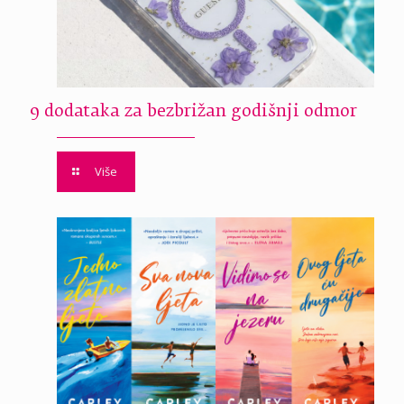
9 dodataka za bezbrižan godišnji odmor
Više