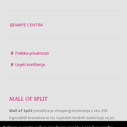
MAPE CENTRA
Politika privatnosti
Uvjeti korištenja
MALL OF SPLIT
Mall of Split
prestižna je shopping destinacija s oko 200
trgovačkih brendova te niz svjetskih modnih marki koje se po
prvi put pojavljuju u Splitu.