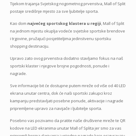
Tijekom trajanja Svjetskog nogometnog prvenstva, Mall of Split
postaje središnje mjesto za sve ljubitelje sporta.
Kao dom
najvećeg sportskog klastera u regiji
, Mall of Split
na jednom mjestu okuplja vodeće svjetske sportske brendove
i trgovine, pružajući posjetiteljima jedinstvenu sportsku
shopping destinaciju.
Upravo zato ovog prvenstva dodatno stavljamo fokus na naš
sportski klaster i njegove brojne pogodnosti, ponude i
nagrade.
Sve informacije bit će dostupne putem mreže od više od 40 LED
ekrana unutar centra, dok će naši sportski zakupci kroz
kampanju predstavljati posebne ponude, aktivacije i nagrade
pripremljene upravo za navijače i ljubitelje sporta.
Posebno vas pozivamo da pratite naše društvene mreže te QR
kodove na LED ekranima unutar Mall of Splita jer smo za vas
pripremili brojna darivanja i vrijedne nagrade koje osiguravaju