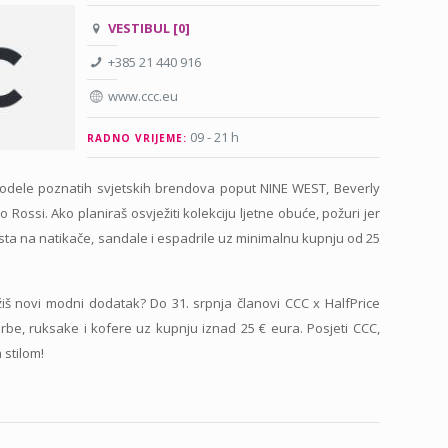
VESTIBUL [0]
+385 21 440 916
www.ccc.eu
09 - 21 h
RADNO VRIJEME:
j modele poznatih svjetskih brendova poput NINE WEST, Beverly
 Rossi. Ako planiraš osvježiti kolekciju ljetne obuće, požuri jer
usta na natikače, sandale i espadrile uz minimalnu kupnju od 25
ažiš novi modni dodatak? Do 31. srpnja članovi CCC x HalfPrice
be, ruksake i kofere uz kupnju iznad 25 € eura. Posjeti CCC,
 stilom!