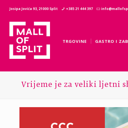
Josipa Jovića 93, 21000 Split
+385 21 444 397
info@mallofspl
TRGOVINE
GASTRO I ZA
Vrijeme je za veliki ljetni