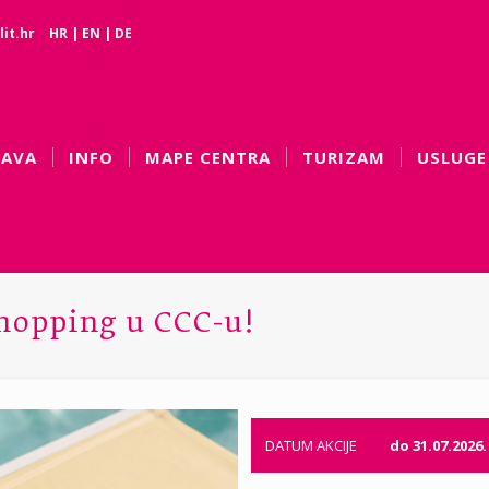
it.hr
HR
|
EN
|
DE
BAVA
INFO
MAPE CENTRA
TURIZAM
USLUGE
 shopping u CCC-u!
DATUM AKCIJE
do 31.07.2026.