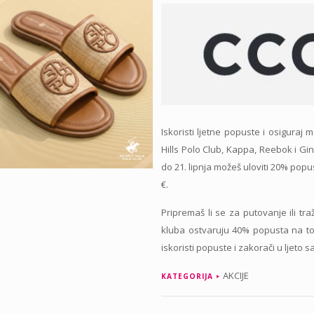
Iskoristi ljetne popuste i osigura
Hills Polo Club, Kappa, Reebok i Gino
do 21. lipnja možeš uloviti 20% pop
€.
Pripremaš li se za putovanje ili tr
kluba ostvaruju 40% popusta na tor
iskoristi popuste i zakorači u ljeto sa
AKCIJE
KATEGORIJA