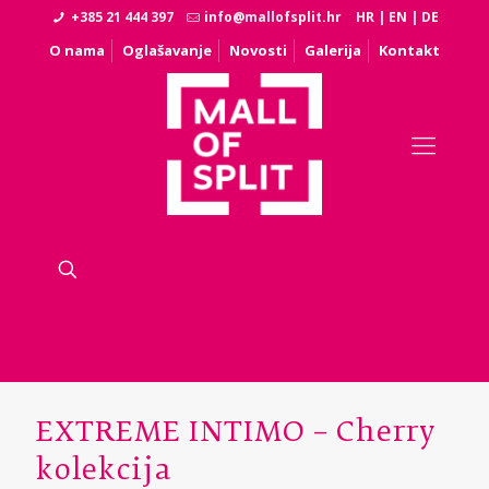
+385 21 444 397
info@mallofsplit.hr
HR
|
EN
|
DE
O nama
Oglašavanje
Novosti
Galerija
Kontakt
EXTREME INTIMO – Cherry
kolekcija