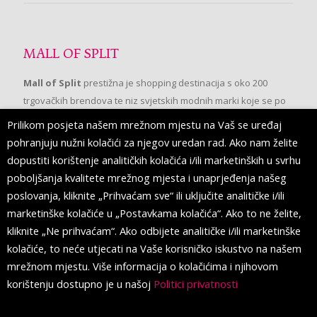
MALL OF SPLIT
Mall of Split
prestižna je shopping destinacija s oko 200
trgovačkih brendova te niz svjetskih modnih marki koje se po
prvi put pojavljuju u Splitu.
Prilikom posjeta našem mrežnom mjestu na Vaš se uređaj
pohranjuju nužni kolačići za njegov uredan rad. Ako nam želite
dopustiti korištenje analitičkih kolačića i/ili marketinških u svrhu
PRATITE NAS
poboljšanja kvalitete mrežnog mjesta i unaprjeđenja našeg
poslovanja, kliknite „Prihvaćam sve“ ili uključite analitičke i/ili
marketinške kolačiće u „Postavkama kolačića“. Ako to ne želite,
kliknite „Ne prihvaćam“. Ako odbijete analitičke i/ili marketinške
kolačiće, to neće utjecati na Vaše korisničko iskustvo na našem
mrežnom mjestu. Više informacija o kolačićima i njihovom
korištenju dostupno je u našoj
Politici privatnosti