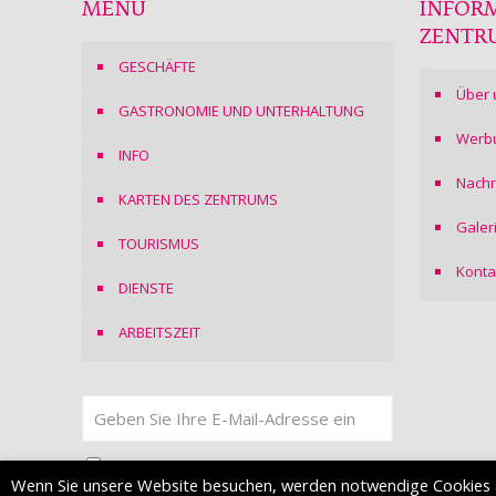
MENÜ
INFOR
ZENTR
GESCHÄFTE
Über 
GASTRONOMIE UND UNTERHALTUNG
Werb
INFO
Nachr
KARTEN DES ZENTRUMS
Galer
TOURISMUS
Konta
DIENSTE
ARBEITSZEIT
Ich stimme
der Datenschutzerklärung
zu
Wenn Sie unsere Website besuchen, werden notwendige Cookies 