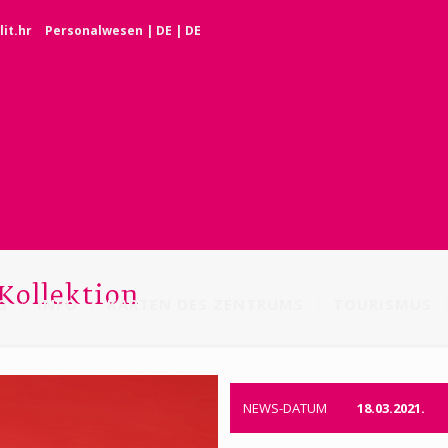
it.hr
Personalwesen
|
DE
|
DE
Kollektion
G
INFO
KARTEN DES ZENTRUMS
TOURISMUS
NEWS-DATUM
18.03.2021.