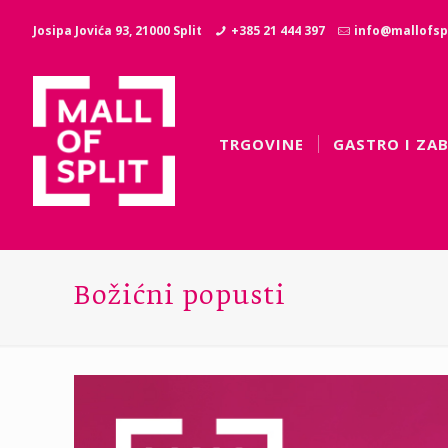
Josipa Jovića 93, 21000 Split
+385 21 444 397
info@mallofspl
TRGOVINE
GASTRO I ZA
Božićni popusti