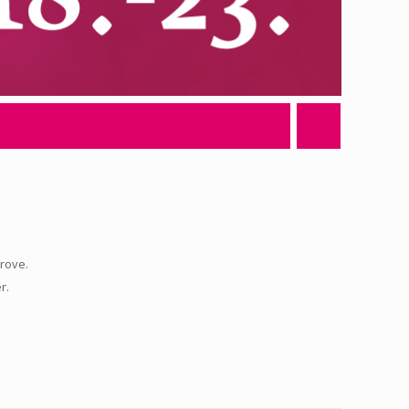
arove.
r.