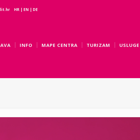
it.hr
HR
|
EN
|
DE
BAVA
INFO
MAPE CENTRA
TURIZAM
USLUGE