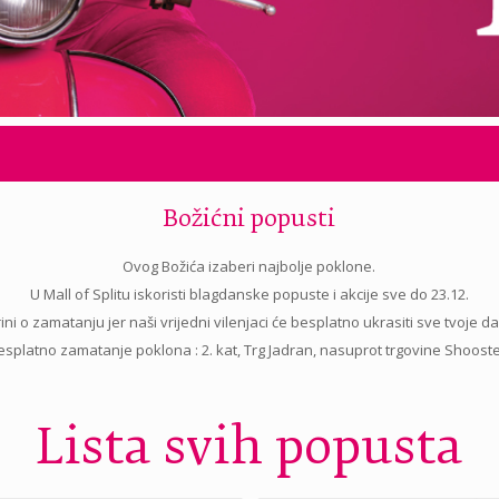
Božićni popusti
Ovog Božića izaberi najbolje poklone.
U Mall of Splitu iskoristi blagdanske popuste i akcije sve do 23.12.
ini o zamatanju jer naši vrijedni vilenjaci će besplatno ukrasiti sve tvoje d
esplatno zamatanje poklona : 2. kat, Trg Jadran, nasuprot trgovine Shooste
Lista svih popusta