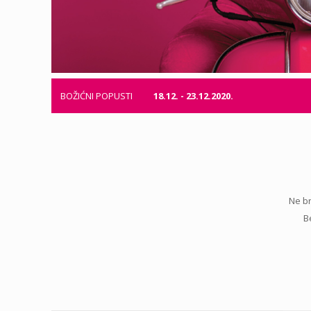
BOŽIĆNI POPUSTI
18.12. - 23.12.2020.
Ne br
B