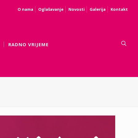
O nama
Oglašavanje
Novosti
Galerija
Kontakt
RADNO VRIJEME