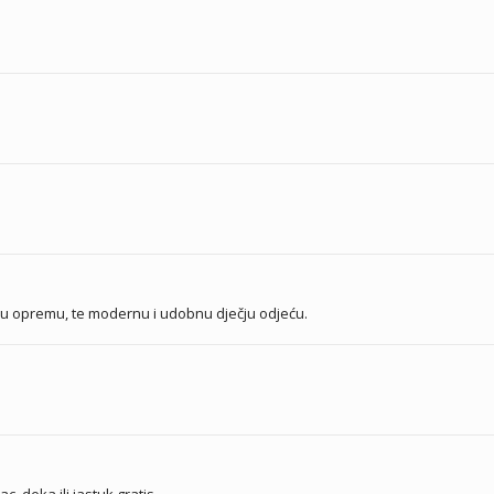
ju opremu, te modernu i udobnu dječju odjeću.
 deka ili jastuk gratis.