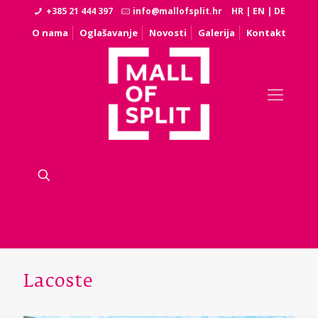
+385 21 444 397
info@mallofsplit.hr
HR
|
EN
|
DE
O nama
Oglašavanje
Novosti
Galerija
Kontakt
Lacoste