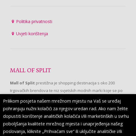
Politika privatnosti
Uvjeti korištenja
MALL OF SPLIT
Mall of Split
prestižna je shopping destinacija s oko 200
trgovačkih brendova te niz svjetskih modnih marki koje se po
prvi put pojavljuju u Splitu.
Prilikom posjeta našem mrežnom mjestu na Vaš se uređaj
pohranjuju nužni kolačići za njegov uredan rad. Ako nam želite
dopustiti korištenje analitičkih kolačića i/ili marketinških u svrhu
PRATITE NAS
poboljšanja kvalitete mrežnog mjesta i unaprjeđenja našeg
poslovanja, kliknite „Prihvaćam sve“ ili uključite analitičke i/ili