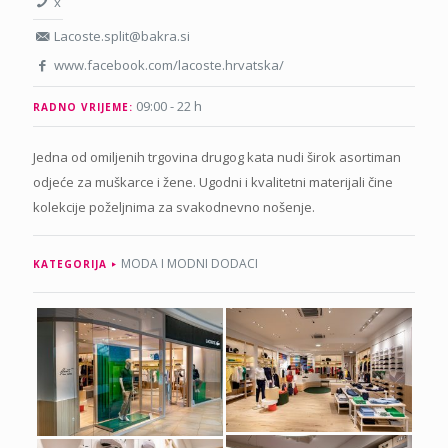
x
Lacoste.split@bakra.si
www.facebook.com/lacoste.hrvatska/
09:00 - 22 h
RADNO VRIJEME:
Jedna od omiljenih trgovina drugog kata nudi širok asortiman
odjeće za muškarce i žene. Ugodni i kvalitetni materijali čine
kolekcije poželjnima za svakodnevno nošenje.
MODA I MODNI DODACI
KATEGORIJA