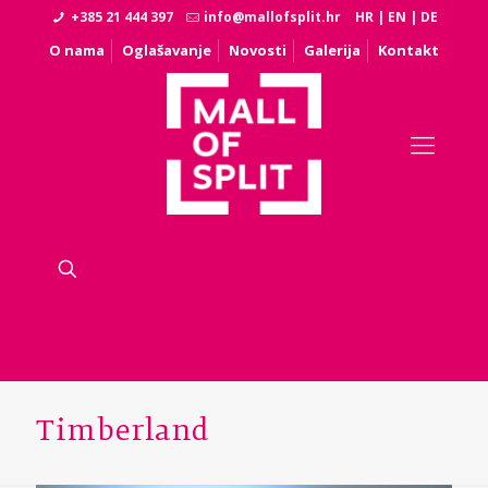
+385 21 444 397
info@mallofsplit.hr
HR
|
EN
|
DE
O nama
Oglašavanje
Novosti
Galerija
Kontakt
Timberland