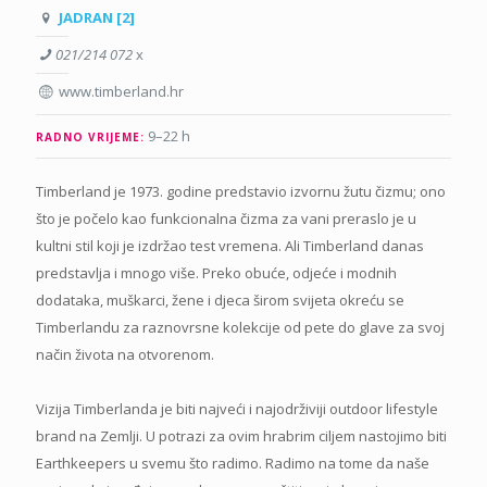
JADRAN [2]
021/214 072
x
www.timberland.hr
9–22 h
RADNO VRIJEME:
Timberland je 1973. godine predstavio izvornu žutu čizmu; ono
što je počelo kao funkcionalna čizma za vani preraslo je u
kultni stil koji je izdržao test vremena. Ali Timberland danas
predstavlja i mnogo više. Preko obuće, odjeće i modnih
dodataka, muškarci, žene i djeca širom svijeta okreću se
Timberlandu za raznovrsne kolekcije od pete do glave za svoj
način života na otvorenom.
Vizija Timberlanda je biti najveći i najodrživiji outdoor lifestyle
brand na Zemlji. U potrazi za ovim hrabrim ciljem nastojimo biti
Earthkeepers u svemu što radimo. Radimo na tome da naše