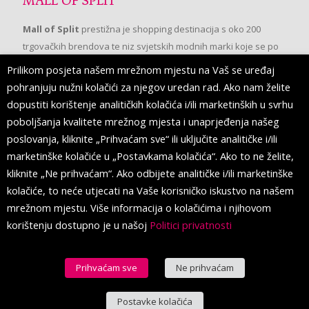
MALL OF SPLIT
Mall of Split
prestižna je shopping destinacija s oko 200
trgovačkih brendova te niz svjetskih modnih marki koje se po
prvi put pojavljuju u Splitu.
Prilikom posjeta našem mrežnom mjestu na Vaš se uređaj
pohranjuju nužni kolačići za njegov uredan rad. Ako nam želite
dopustiti korištenje analitičkih kolačića i/ili marketinških u svrhu
PRATITE NAS
poboljšanja kvalitete mrežnog mjesta i unaprjeđenja našeg
poslovanja, kliknite „Prihvaćam sve“ ili uključite analitičke i/ili
marketinške kolačiće u „Postavkama kolačića“. Ako to ne želite,
kliknite „Ne prihvaćam“. Ako odbijete analitičke i/ili marketinške
kolačiće, to neće utjecati na Vaše korisničko iskustvo na našem
mrežnom mjestu. Više informacija o kolačićima i njihovom
korištenju dostupno je u našoj
Politici privatnosti
Prihvaćam sve
Ne prihvaćam
© 2016 Mall of Split. All Rights Reserved.
Postavke kolačića