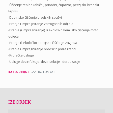
-Čišćenje tepiha (obični, prirodni, čupavac, perzijski, brodski
tepisi)
-Dubinsko čišćenje brodskih spužvi
-Pranje i impregniranje vatrogasnih odijela
-Pranje (i impregniranje) ili ekološko kemijsko čišćenje moto
odjeće
-Pranje ili ekološko kemijsko čišćenje zavjesa
-Pranje i impregniranje brodskih jedra i tendi
-Krojačke usluge
-Usluge dezinfekcije, dezinsekcije i deratizacije
GASTRO I USLUGE
KATEGORIJA
IZBORNIK