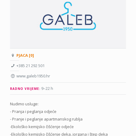
PJACA [0]
+385 21 292 501
www.galeb1950.hr
9–22 h
RADNO VRIJEME:
Nudimo usluge:
- Pranja i peglanja odjeće
- Pranje i peglanje apartmanskog rublja
-Ekološko kemijsko čišćenje odjeće
-Ekološko kemijsko čišćenje deka, jorgana i štep deka