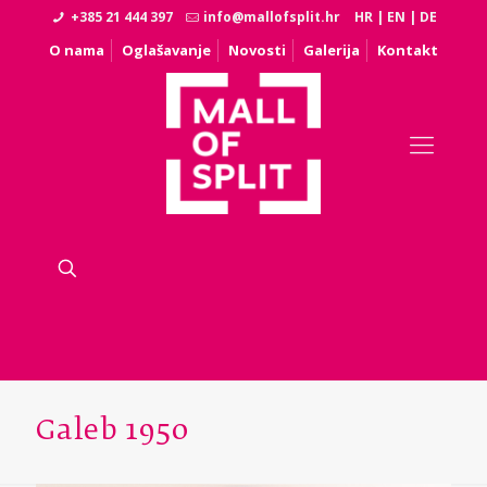
+385 21 444 397
info@mallofsplit.hr
HR
|
EN
|
DE
O nama
Oglašavanje
Novosti
Galerija
Kontakt
Galeb 1950