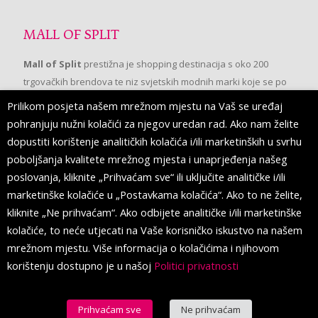
MALL OF SPLIT
Mall of Split
prestižna je shopping destinacija s oko 200
trgovačkih brendova te niz svjetskih modnih marki koje se po
prvi put pojavljuju u Splitu.
Prilikom posjeta našem mrežnom mjestu na Vaš se uređaj
pohranjuju nužni kolačići za njegov uredan rad. Ako nam želite
dopustiti korištenje analitičkih kolačića i/ili marketinških u svrhu
PRATITE NAS
poboljšanja kvalitete mrežnog mjesta i unaprjeđenja našeg
poslovanja, kliknite „Prihvaćam sve“ ili uključite analitičke i/ili
marketinške kolačiće u „Postavkama kolačića“. Ako to ne želite,
kliknite „Ne prihvaćam“. Ako odbijete analitičke i/ili marketinške
kolačiće, to neće utjecati na Vaše korisničko iskustvo na našem
mrežnom mjestu. Više informacija o kolačićima i njihovom
korištenju dostupno je u našoj
Politici privatnosti
Prihvaćam sve
Ne prihvaćam