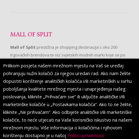
MALL OF SPLIT
Mall of Split
prestižna je shopping destinacija s oko 200
trgovačkih brendova te niz svjetskih modnih marki koje se po
prvi put pojavljuju u Splitu.
Prilikom posjeta našem mrežnom mjestu na Vaš se uređaj
pohranjuju nužni kolačići za njegov uredan rad. Ako nam želite
dopustiti korištenje analitičkih kolačića i/ili marketinških u svrhu
PRATITE NAS
poboljšanja kvalitete mrežnog mjesta i unaprjeđenja našeg
poslovanja, kliknite „Prihvaćam sve“ ili uključite analitičke i/ili
marketinške kolačiće u „Postavkama kolačića“. Ako to ne želite,
kliknite „Ne prihvaćam“. Ako odbijete analitičke i/ili marketinške
kolačiće, to neće utjecati na Vaše korisničko iskustvo na našem
mrežnom mjestu. Više informacija o kolačićima i njihovom
korištenju dostupno je u našoj
Politici privatnosti