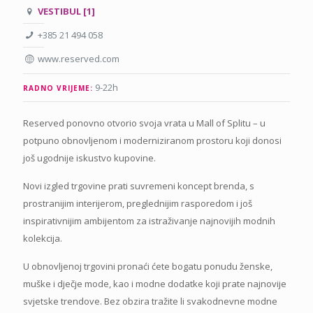
VESTIBUL [1]
+385 21 494 058
www.reserved.com
9-22h
RADNO VRIJEME:
Reserved ponovno otvorio svoja vrata u Mall of Splitu – u
potpuno obnovljenom i moderniziranom prostoru koji donosi
još ugodnije iskustvo kupovine.
Novi izgled trgovine prati suvremeni koncept brenda, s
prostranijim interijerom, preglednijim rasporedom i još
inspirativnijim ambijentom za istraživanje najnovijih modnih
kolekcija.
U obnovljenoj trgovini pronaći ćete bogatu ponudu ženske,
muške i dječje mode, kao i modne dodatke koji prate najnovije
svjetske trendove. Bez obzira tražite li svakodnevne modne