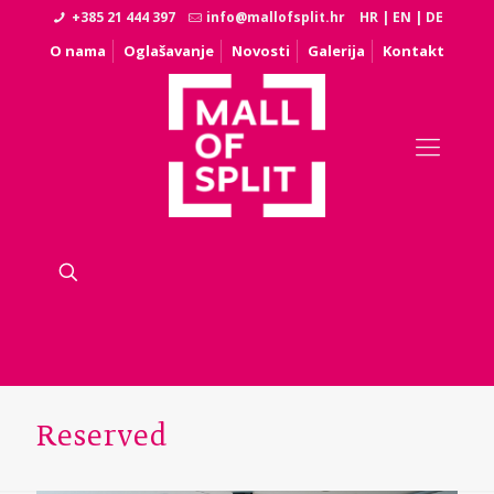
+385 21 444 397
info@mallofsplit.hr
HR
|
EN
|
DE
O nama
Oglašavanje
Novosti
Galerija
Kontakt
Reserved