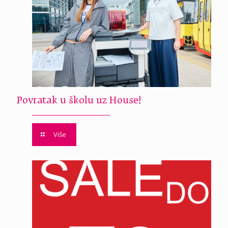
Povratak u školu uz House!
Više