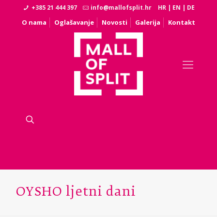
+385 21 444 397
info@mallofsplit.hr
HR
|
EN
|
DE
O nama
Oglašavanje
Novosti
Galerija
Kontakt
OYSHO ljetni dani