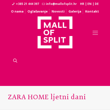
+385 21 444 397
info@mallofsplit.hr
HR
|
EN
|
DE
O nama
Oglašavanje
Novosti
Galerija
Kontakt
ZARA HOME ljetni dani