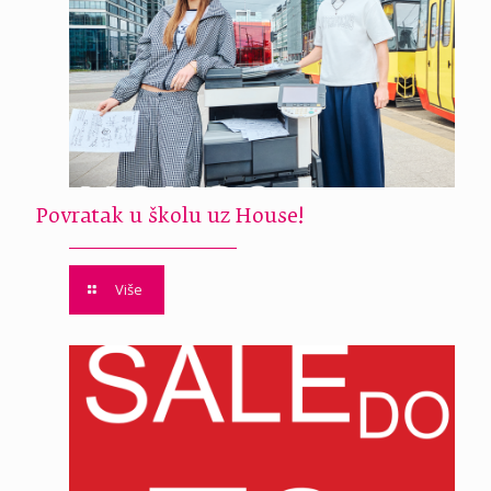
Povratak u školu uz House!
Više