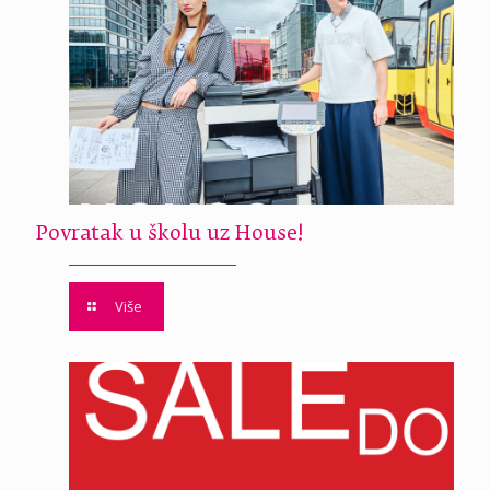
Povratak u školu uz House!
Više