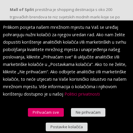
Mall of Split
prestižna je shopping destinacija s oko 200
trgovačkih brendova te niz svjetskih modnih marki koje se po
prvi put pojavljuju u Splitu.
Prilikom posjeta našem mrežnom mjestu na Vaš se uređaj
pohranjuju nužni kolačići za njegov uredan rad. Ako nam želite
dopustiti korištenje analitičkih kolačića i/ili marketinških u svrhu
PRATITE NAS
poboljšanja kvalitete mrežnog mjesta i unaprjeđenja našeg
poslovanja, kliknite „Prihvaćam sve“ ili uključite analitičke i/ili
marketinške kolačiće u „Postavkama kolačića“. Ako to ne želite,
kliknite „Ne prihvaćam“. Ako odbijete analitičke i/ili marketinške
kolačiće, to neće utjecati na Vaše korisničko iskustvo na našem
mrežnom mjestu. Više informacija o kolačićima i njihovom
korištenju dostupno je u našoj
Politici privatnosti
Prihvaćam sve
Ne prihvaćam
© 2016 Mall of Split. All Rights Reserved.
Postavke kolačića
Hrvatski