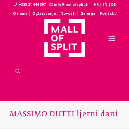
+385 21 444 397
info@mallofsplit.hr
HR
|
EN
|
DE
O nama
Oglašavanje
Novosti
Galerija
Kontakt
MASSIMO DUTTI ljetni dani