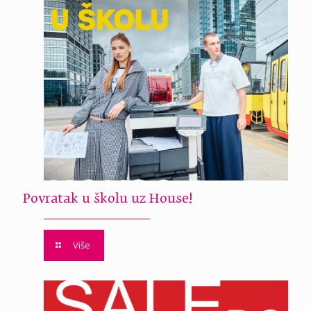
Povratak u školu uz House!
Više