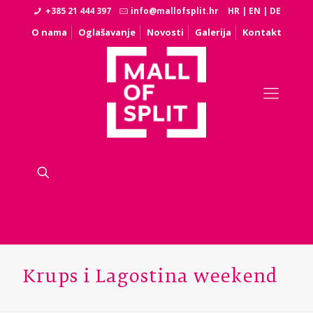
+385 21 444 397
info@mallofsplit.hr
HR
|
EN
|
DE
O nama
Oglašavanje
Novosti
Galerija
Kontakt
Krups i Lagostina weekend