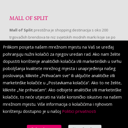
MALL OF SPLIT
Mall of Split
prestižna je shopping destinacija s oko 200
trgovačkih brendova te niz svjetskih modnih marki koje se po
prvi put pojavljuju u Splitu.
Prilikom posjeta našem mrežnom mjestu na Vaš se uređaj
pohranjuju nužni kolačići za njegov uredan rad. Ako nam želite
dopustiti korištenje analitičkih kolačića i/ili marketinških u svrhu
PRATITE NAS
poboljšanja kvalitete mrežnog mjesta i unaprjeđenja našeg
poslovanja, kliknite „Prihvaćam sve“ ili uključite analitičke i/ili
marketinške kolačiće u „Postavkama kolačića“. Ako to ne želite,
kliknite „Ne prihvaćam“. Ako odbijete analitičke i/ili marketinške
kolačiće, to neće utjecati na Vaše korisničko iskustvo na našem
mrežnom mjestu. Više informacija o kolačićima i njihovom
korištenju dostupno je u našoj
Politici privatnosti