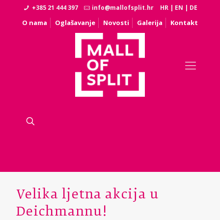
+385 21 444 397
info@mallofsplit.hr
HR
|
EN
|
DE
O nama
Oglašavanje
Novosti
Galerija
Kontakt
Velika ljetna akcija u
Deichmannu!