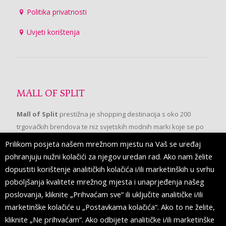
Politika privatnosti
Uvjeti korištenja
MALL OF SPLIT
Mall of Split
prestižna je shopping destinacija s oko 200
trgovačkih brendova te niz svjetskih modnih marki koje se po
prvi put pojavljuju u Splitu.
Prilikom posjeta našem mrežnom mjestu na Vaš se uređaj
pohranjuju nužni kolačići za njegov uredan rad. Ako nam želite
dopustiti korištenje analitičkih kolačića i/ili marketinških u svrhu
PRATITE NAS
poboljšanja kvalitete mrežnog mjesta i unaprjeđenja našeg
poslovanja, kliknite „Prihvaćam sve“ ili uključite analitičke i/ili
marketinške kolačiće u „Postavkama kolačića“. Ako to ne želite,
kliknite „Ne prihvaćam“. Ako odbijete analitičke i/ili marketinške