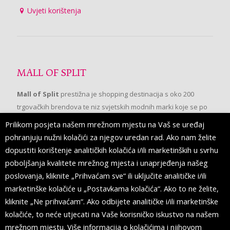
Uvjeti korištenja
MALL OF SPLIT
Mall of Split
prestižna je shopping destinacija s oko 200
trgovačkih brendova te niz svjetskih modnih marki koje se po
prvi put pojavljuju u Splitu.
Prilikom posjeta našem mrežnom mjestu na Vaš se uređaj
pohranjuju nužni kolačići za njegov uredan rad. Ako nam želite
dopustiti korištenje analitičkih kolačića i/ili marketinških u svrhu
PRATITE NAS
poboljšanja kvalitete mrežnog mjesta i unaprjeđenja našeg
poslovanja, kliknite „Prihvaćam sve“ ili uključite analitičke i/ili
marketinške kolačiće u „Postavkama kolačića“. Ako to ne želite,
kliknite „Ne prihvaćam“. Ako odbijete analitičke i/ili marketinške
kolačiće, to neće utjecati na Vaše korisničko iskustvo na našem
mrežnom mjestu. Više informacija o kolačićima i njihovom