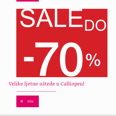
Velike ljetne uštede u Calliopeu!
Više