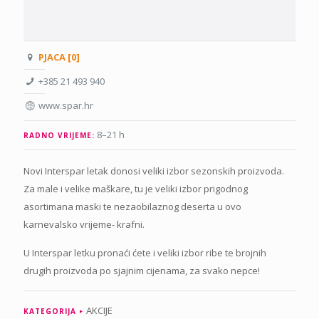
PJACA [0]
+385 21 493 940
www.spar.hr
8–21 h
RADNO VRIJEME:
Novi Interspar letak donosi veliki izbor sezonskih proizvoda.
Za male i velike maškare, tu je veliki izbor prigodnog
asortimana maski te nezaobilaznog deserta u ovo
karnevalsko vrijeme- krafni.
U Interspar letku pronaći ćete i veliki izbor ribe te brojnih
drugih proizvoda po sjajnim cijenama, za svako nepce!
AKCIJE
KATEGORIJA