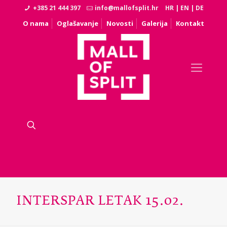
+385 21 444 397
info@mallofsplit.hr
HR
|
EN
|
DE
O nama
Oglašavanje
Novosti
Galerija
Kontakt
INTERSPAR LETAK 15.02.