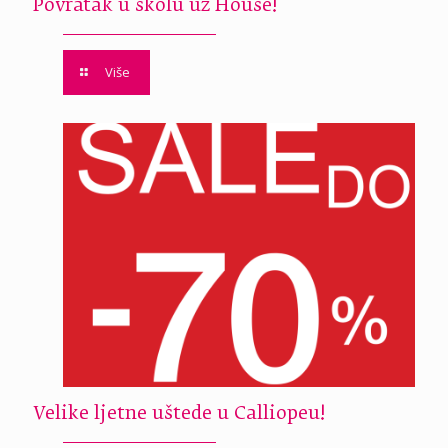
Povratak u školu uz House!
Više
Velike ljetne uštede u Calliopeu!