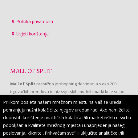
Politika privatnosti
Uvjeti korištenja
MALL OF SPLIT
Mall of Split
prestižna je shopping destinacija s oko 200
trgovačkih brendova te niz svjetskih modnih marki koje se po
prvi put pojavljuju u Splitu.
Prilikom posjeta našem mrežnom mjestu na Vaš se uređaj
pohranjuju nužni kolačići za njegov uredan rad. Ako nam želite
dopustiti korištenje analitičkih kolačića i/ili marketinških u svrhu
PRATITE NAS
poboljšanja kvalitete mrežnog mjesta i unaprjeđenja našeg
poslovanja, kliknite „Prihvaćam sve“ ili uključite analitičke i/ili