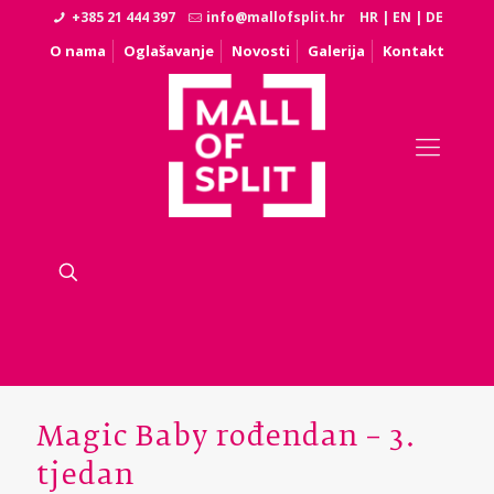
+385 21 444 397
info@mallofsplit.hr
HR
|
EN
|
DE
O nama
Oglašavanje
Novosti
Galerija
Kontakt
Magic Baby rođendan – 3.
tjedan