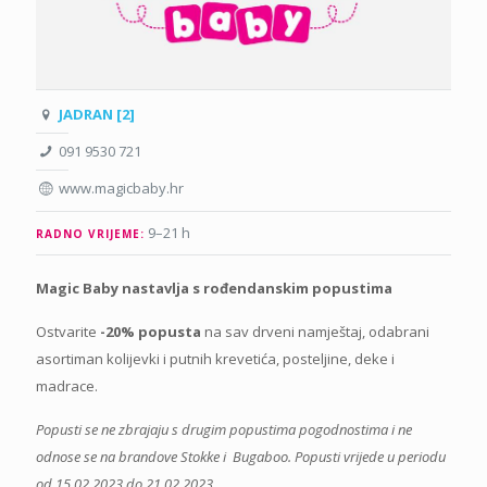
JADRAN [2]
091 9530 721
www.magicbaby.hr
9–21 h
RADNO VRIJEME:
Magic Baby nastavlja s rođendanskim popustima
Ostvarite
-20% popusta
na sav drveni namještaj, odabrani
asortiman kolijevki i putnih krevetića, posteljine, deke i
madrace.
Popusti se ne zbrajaju s drugim popustima pogodnostima i ne
odnose se na brandove Stokke i Bugaboo. Popusti vrijede u periodu
od 15.02.2023 do 21.02.2023.