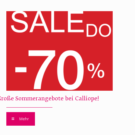
Große Sommerangebote bei Calliope!
Mehr