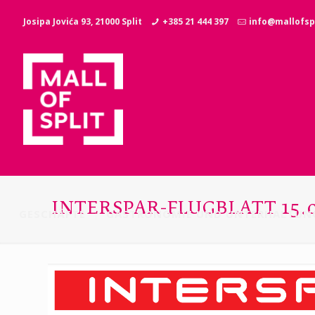
Josipa Jovića 93, 21000 Split
+385 21 444 397
info@mallofspl
INTERSPAR-FLUGBLATT 15.0
GESCHÄFTE
GASTRONOMIE UND UNTERHALTUN