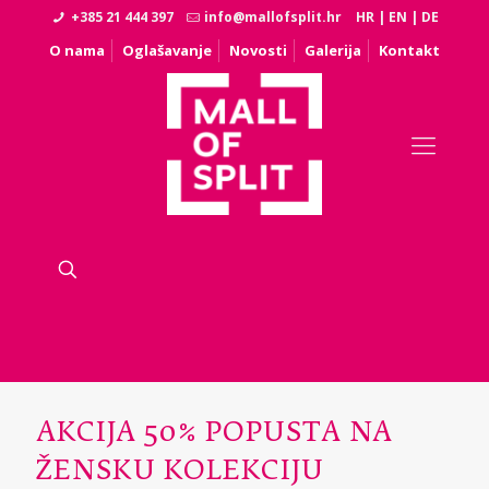
+385 21 444 397
info@mallofsplit.hr
HR
|
EN
|
DE
O nama
Oglašavanje
Novosti
Galerija
Kontakt
AKCIJA 50% POPUSTA NA
ŽENSKU KOLEKCIJU