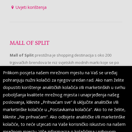
Uvjeti korištenja
MALL OF SPLIT
Mall of Split
prestižna je shopping destinacija s oko 200
trgovačkih brendova te niz svjetskih modnih marki koje se po
prvi put pojavljuju u Splitu.
Prilikom posjeta našem mrežnom mjestu na Vaš se uređaj
pohranjuju nužni kolačići za njegov uredan rad. Ako nam želite
dopustiti korištenje analitičkih kolačića i/ili marketinških u svrhu
PRATITE NAS
poboljšanja kvalitete mrežnog mjesta i unaprjeđenja našeg
poslovanja, kliknite „Prihvaćam sve“ ili uključite analitičke i/ili
marketinške kolačiće u „Postavkama kolačića“. Ako to ne želite,
kliknite „Ne prihvaćam“. Ako odbijete analitičke i/ili marketinške
kolačiće, to neće utjecati na Vaše korisničko iskustvo na našem
mrežnom mjestu. Više informacija o kolačićima i njihovom