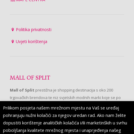
Politika privatnosti
Uvjeti korištenja
MALL OF SPLIT
Mall of Split
prestižna je shopping destinacija s oko 200
trgovačkih brendova te niz svjetskih modnih marki koje se po
prvi put pojavljuju u Splitu.
Prilikom posjeta našem mrežnom mjestu na Vaš se uređaj
pohranjuju nužni kolačići za njegov uredan rad. Ako nam želite
dopustiti korištenje analitičkih kolačića i/ili marketinških u svrhu
PRATITE NAS
poboljšanja kvalitete mrežnog mjesta i unaprjeđenja našeg