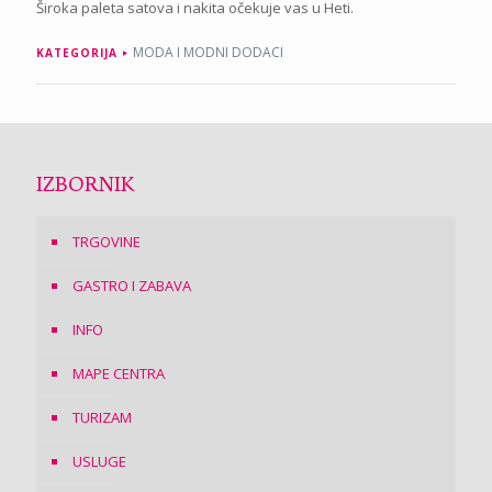
Široka paleta satova i nakita očekuje vas u Heti.
MODA I MODNI DODACI
KATEGORIJA
IZBORNIK
TRGOVINE
GASTRO I ZABAVA
INFO
MAPE CENTRA
TURIZAM
USLUGE