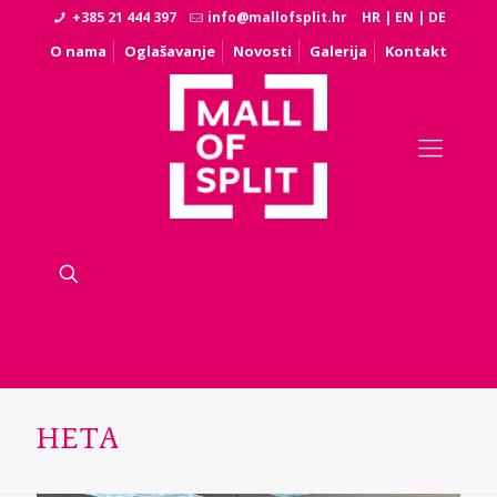
+385 21 444 397
info@mallofsplit.hr
HR
|
EN
|
DE
O nama
Oglašavanje
Novosti
Galerija
Kontakt
HETA