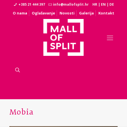
+385 21 444 397
info@mallofsplit.hr
HR
|
EN
|
DE
O nama
Oglašavanje
Novosti
Galerija
Kontakt
Mobia