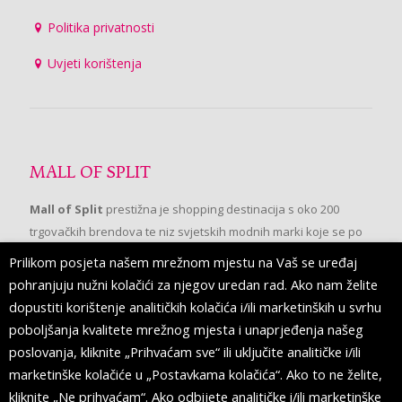
Politika privatnosti
Uvjeti korištenja
MALL OF SPLIT
Mall of Split
prestižna je shopping destinacija s oko 200
trgovačkih brendova te niz svjetskih modnih marki koje se po
prvi put pojavljuju u Splitu.
Prilikom posjeta našem mrežnom mjestu na Vaš se uređaj
pohranjuju nužni kolačići za njegov uredan rad. Ako nam želite
dopustiti korištenje analitičkih kolačića i/ili marketinških u svrhu
PRATITE NAS
poboljšanja kvalitete mrežnog mjesta i unaprjeđenja našeg
poslovanja, kliknite „Prihvaćam sve“ ili uključite analitičke i/ili
marketinške kolačiće u „Postavkama kolačića“. Ako to ne želite,
kliknite „Ne prihvaćam“. Ako odbijete analitičke i/ili marketinške