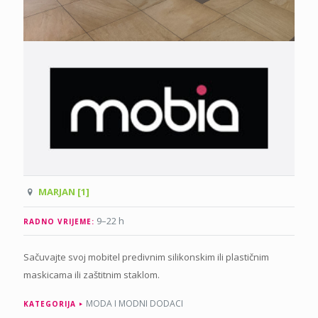
MARJAN [1]
9–22 h
RADNO VRIJEME:
Sačuvajte svoj mobitel predivnim silikonskim ili plastičnim
maskicama ili zaštitnim staklom.
MODA I MODNI DODACI
KATEGORIJA