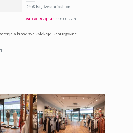
@fsf_fivestarfashion
09:00 - 22 h
RADNO VRIJEME:
materijala krase sve kolekcije Gant trgovine.
I