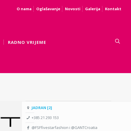
O nama
Oglašavanje
Novosti
Galerija
Kontakt
RADNO VRIJEME
JADRAN [2]
+385 21 293 153
@FSFfivestarfashion i @GANTCroatia