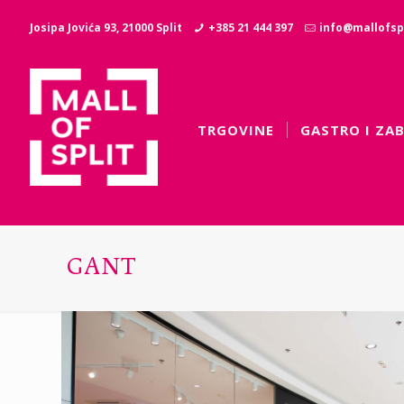
Josipa Jovića 93, 21000 Split
+385 21 444 397
info@mallofspl
TRGOVINE
GASTRO I ZA
GANT