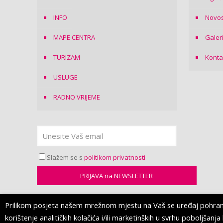
INFO
Novos
MAPE CENTRA
Galer
TURIZAM
Konta
USLUGE
RADNO VRIJEME
Slažem se s
politikom privatnosti
Prilikom posjeta našem mrežnom mjestu na Vaš se uređaj pohranjuj
korištenje analitičkih kolačića i/ili marketinških u svrhu poboljšan