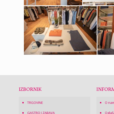
IZBORNIK
INFORM
TRGOVINE
O na
GASTRO I ZABAVA
Oglaš