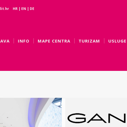
it.hr
HR
|
EN
|
DE
BAVA
INFO
MAPE CENTRA
TURIZAM
USLUGE