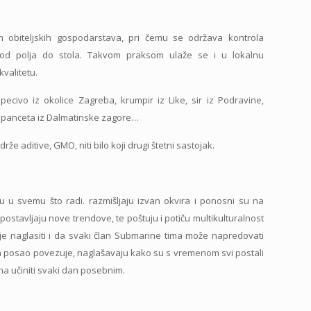
ih obiteljskih gospodarstava, pri čemu se održava kontrola
t od polja do stola. Takvom praksom ulaže se i u lokalnu
valitetu.
pecivo iz okolice Zagreba, krumpir iz Like, sir iz Podravine,
re, panceta iz Dalmatinske zagore…
e aditive, GMO, niti bilo koji drugi štetni sastojak.
iku u svemu što radi. razmišljaju izvan okvira i ponosni su na
 postavljaju nove trendove, te poštuju i potiču multikulturalnost
o je naglasiti i da svaki član Submarine tima može napredovati
o ih posao povezuje, naglašavaju kako su s vremenom svi postali
emna učiniti svaki dan posebnim.