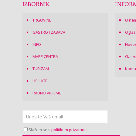
IZBORNIK
INFORM
TRGOVINE
O na
GASTRO I ZABAVA
Oglaš
INFO
Novos
MAPE CENTRA
Galer
TURIZAM
Konta
USLUGE
RADNO VRIJEME
Slažem se s
politikom privatnosti