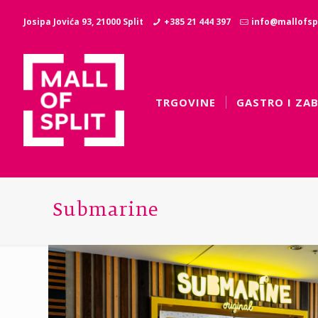
Josipa Jovića 93, 21000 Split
+385 21 444 397
info@mallofspl
TRGOVINE
GASTRO I ZA
Submarine