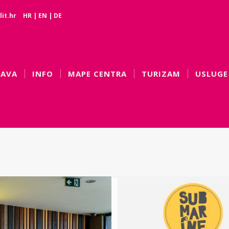
it.hr
HR
|
EN
|
DE
BAVA
INFO
MAPE CENTRA
TURIZAM
USLUGE