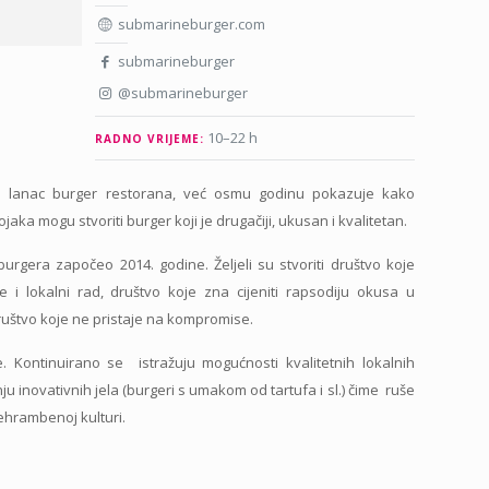
submarineburger.com
submarineburger
@submarineburger
10–22 h
RADNO VRIJEME:
i lanac burger restorana, već osmu godinu pokazuje kako
ojaka mogu stvoriti burger koji je drugačiji, ukusan i kvalitetan.
burgera započeo 2014. godine. Željeli su stvoriti društvo koje
ce i lokalni rad, društvo koje zna cijeniti rapsodiju okusa u
ruštvo koje ne pristaje na kompromise.
 Kontinuirano se istražuju mogućnosti kvalitetnih lokalnih
u inovativnih jela (burgeri s umakom od tartufa i sl.) čime ruše
ehrambenoj kulturi.