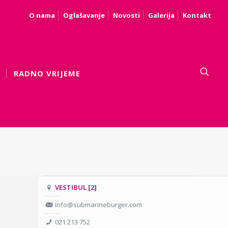
O nama
Oglašavanje
Novosti
Galerija
Kontakt
RADNO VRIJEME
VESTIBUL [2]
info@submarineburger.com
021 213 752