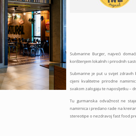
Submarine Burger, najveći domać
korištenjem lokalnih i prirodnih sast
Submarine je put u svijet zdravih 
cijeni kvalitetne prirodne namirni
svakom zalogaju te naposljetku – d
Tu gurmanska odvažnost ne staje.
namirnica i predano rade na kreiranj
stereotipe o nezdravoj fast food pr