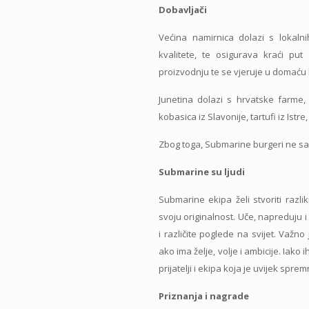
Dobavljači
Većina namirnica dolazi s lokaln
kvalitete, te osigurava kraći pu
proizvodnju te se vjeruje u domaću k
Junetina dolazi s hrvatske farme, 
kobasica iz Slavonije, tartufi iz Ist
Zbog toga, Submarine burgeri ne sadrž
Submarine su ljudi
Submarine ekipa želi stvoriti razl
svoju originalnost. Uče, napreduju i
i različite poglede na svijet. Važn
ako ima želje, volje i ambicije. Iak
prijatelji i ekipa koja je uvijek spr
Priznanja i nagrade