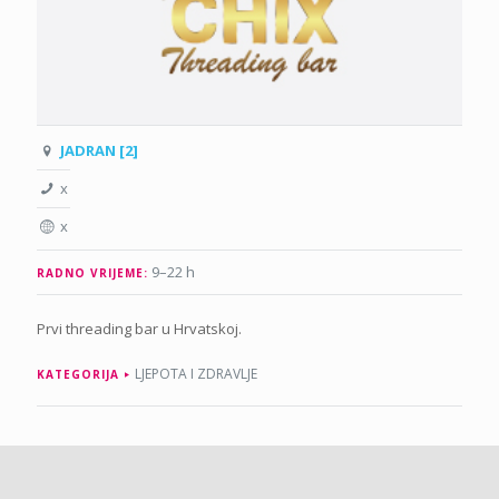
JADRAN [2]
x
x
9–22 h
RADNO VRIJEME:
Prvi threading bar u Hrvatskoj.
LJEPOTA I ZDRAVLJE
KATEGORIJA