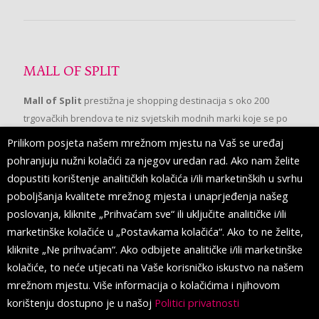
MALL OF SPLIT
Mall of Split
prestižna je shopping destinacija s oko 200
trgovačkih brendova te niz svjetskih modnih marki koje se po
prvi put pojavljuju u Splitu.
Prilikom posjeta našem mrežnom mjestu na Vaš se uređaj
pohranjuju nužni kolačići za njegov uredan rad. Ako nam želite
dopustiti korištenje analitičkih kolačića i/ili marketinških u svrhu
PRATITE NAS
poboljšanja kvalitete mrežnog mjesta i unaprjeđenja našeg
poslovanja, kliknite „Prihvaćam sve“ ili uključite analitičke i/ili
marketinške kolačiće u „Postavkama kolačića“. Ako to ne želite,
kliknite „Ne prihvaćam“. Ako odbijete analitičke i/ili marketinške
kolačiće, to neće utjecati na Vaše korisničko iskustvo na našem
mrežnom mjestu. Više informacija o kolačićima i njihovom
korištenju dostupno je u našoj
Politici privatnosti