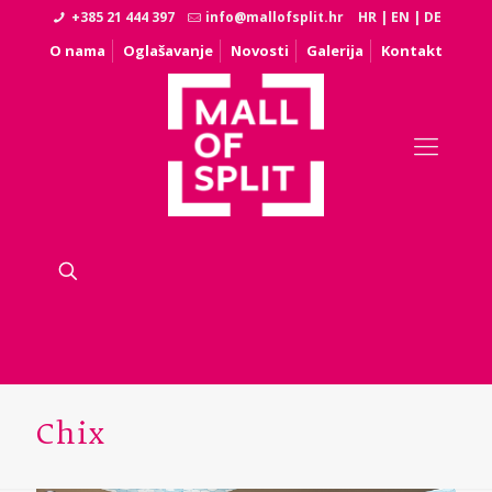
+385 21 444 397
info@mallofsplit.hr
HR
|
EN
|
DE
O nama
Oglašavanje
Novosti
Galerija
Kontakt
Chix