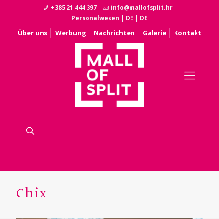
+385 21 444 397
info@mallofsplit.hr
Personalwesen
|
DE
|
DE
Über uns
Werbung
Nachrichten
Galerie
Kontakt
Chix