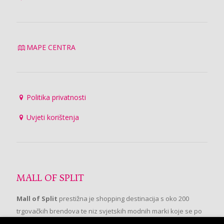
MAPE CENTRA
Politika privatnosti
Uvjeti korištenja
MALL OF SPLIT
Mall of Split
prestižna je shopping destinacija s oko 200
trgovačkih brendova te niz svjetskih modnih marki koje se po
prvi put pojavljuju u Splitu.