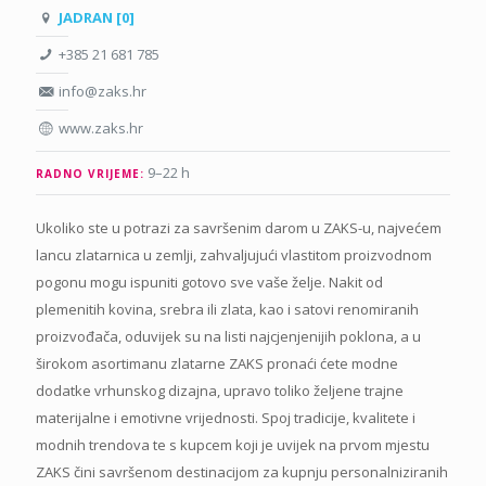
JADRAN [0]
+385 21 681 785
info@zaks.hr
www.zaks.hr
9–22 h
RADNO VRIJEME:
Ukoliko ste u potrazi za savršenim darom u ZAKS-u, najvećem
lancu zlatarnica u zemlji, zahvaljujući vlastitom proizvodnom
pogonu mogu ispuniti gotovo sve vaše želje. Nakit od
plemenitih kovina, srebra ili zlata, kao i satovi renomiranih
proizvođača, oduvijek su na listi najcjenjenijih poklona, a u
širokom asortimanu zlatarne ZAKS pronaći ćete modne
dodatke vrhunskog dizajna, upravo toliko željene trajne
materijalne i emotivne vrijednosti. Spoj tradicije, kvalitete i
modnih trendova te s kupcem koji je uvijek na prvom mjestu
ZAKS čini savršenom destinacijom za kupnju personalniziranih