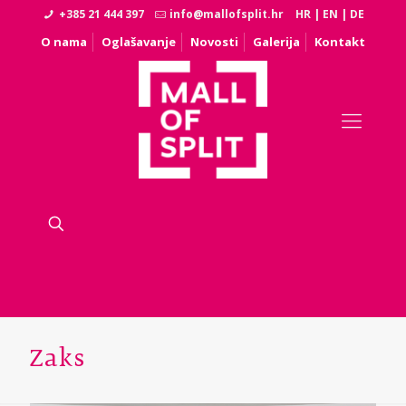
+385 21 444 397
info@mallofsplit.hr
HR
|
EN
|
DE
O nama
Oglašavanje
Novosti
Galerija
Kontakt
Zaks