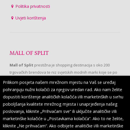
Politika privatnosti
Uvjeti korištenja
MALL OF SPLIT
Mall of Split
prestižna je shopping destinacija s oko 200
trgovačkih brendova te niz svjetskih modnih marki koje se po
prvi put pojavljuju u Splitu.
Prilikom posjeta našem mrežnom mjestu na Vaš se uređaj
pohranjuju nužni kolačići za njegov uredan rad. Ako nam želite
dopustiti korištenje analitičkih kolačića i/ili marketinških u svrhu
PRATITE NAS
poboljšanja kvalitete mrežnog mjesta i unaprjeđenja našeg
poslovanja, kliknite „Prihvaćam sve“ ili uključite analitičke i/ili
marketinške kolačiće u „Postavkama kolačića“. Ako to ne želite,
kliknite „Ne prihvaćam“. Ako odbijete analitičke i/ili marketinške