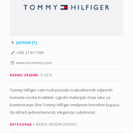
JADRAN [1]
+385 21 817 096
www.eu.tommy.com
9–22 h
RADNO VRIJEME:
Tommy Hilfiger vam nudi ponudu svakodnevnih odjevnih
komada visoke kvalitete. Ugodni materijali i boje lake za
kombiniranje čine Tommy Hilfiger omiljenim brendom kupaca
čiji stil teži jednostavnosti, eleganciji i udobnosti.
MODA I MODNI DODACI
KATEGORIJA