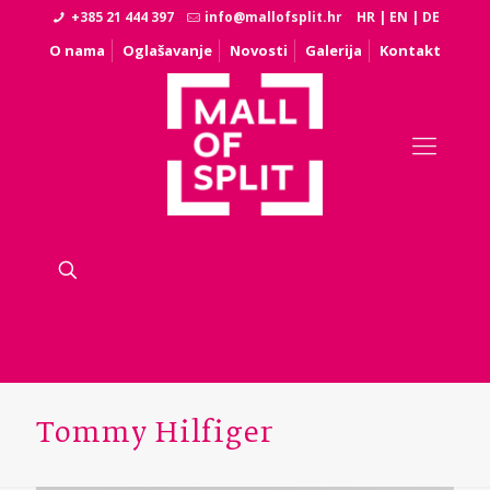
+385 21 444 397
info@mallofsplit.hr
HR
|
EN
|
DE
O nama
Oglašavanje
Novosti
Galerija
Kontakt
Tommy Hilfiger