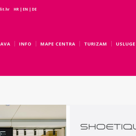
it.hr
HR
|
EN
|
DE
BAVA
INFO
MAPE CENTRA
TURIZAM
USLUGE