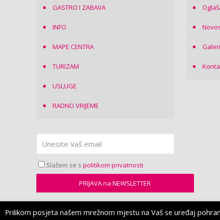
GASTRO I ZABAVA
Oglaš
INFO
Novos
MAPE CENTRA
Galer
TURIZAM
Konta
USLUGE
RADNO VRIJEME
Slažem se s
politikom privatnosti
Prilikom posjeta našem mrežnom mjestu na Vaš se uređaj pohranjuj