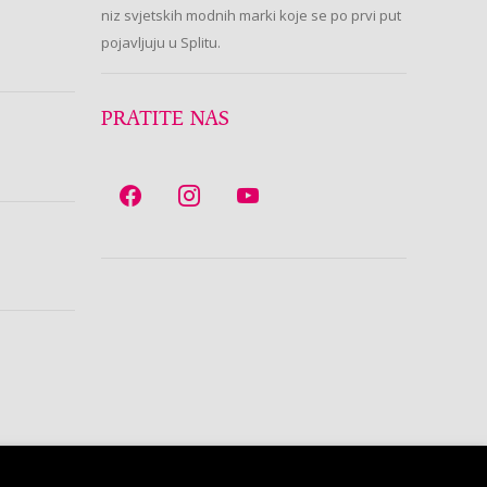
niz svjetskih modnih marki koje se po prvi put
pojavljuju u Splitu.
PRATITE NAS