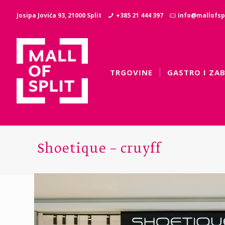
Josipa Jovića 93, 21000 Split
+385 21 444 397
info@mallofspl
TRGOVINE
GASTRO I ZA
Shoetique – cruyff