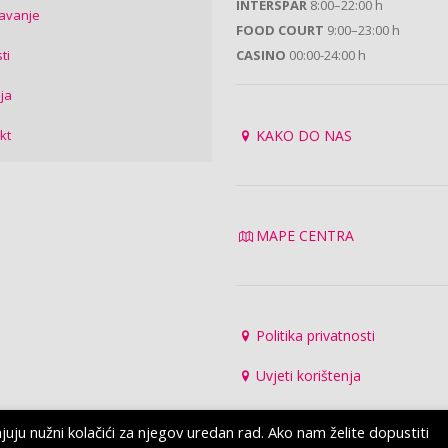
INTERSPAR
8:00–22:00 h
avanje
FOOD COURT
9:00–23:00 h
ti
CASINO
00:00-24:00 h
ija
kt
KAKO DO NAS
MAPE CENTRA
Politika privatnosti
Uvjeti korištenja
u nužni kolačići za njegov uredan rad. Ako nam želite dopustiti