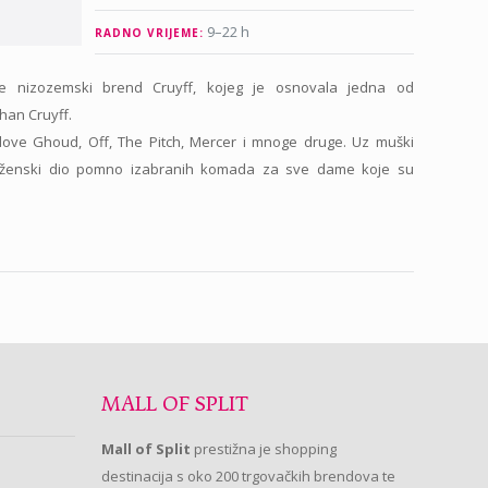
9–22 h
RADNO VRIJEME:
 je nizozemski brend Cruyff, kojeg je osnovala jedna od
han Cruyff.
dove Ghoud, Off, The Pitch, Mercer i mnoge druge. Uz muški
 i ženski dio pomno izabranih komada za sve dame koje su
MALL OF SPLIT
Mall of Split
prestižna je shopping
destinacija s oko 200 trgovačkih brendova te