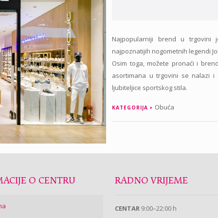
Najpopularniji brend u trgovini
najpoznatijih nogometnih legendi Jo
Osim toga, možete pronaći i bren
asortimana u trgovini se nalazi
ljubiteljice sportskog stila.
Obuća
KATEGORIJA
ACIJE O CENTRU
RADNO VRIJEME
ma
CENTAR
9:00–22:00 h