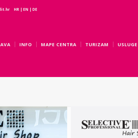
it.hr
HR
|
EN
|
DE
BAVA
INFO
MAPE CENTRA
TURIZAM
USLUGE