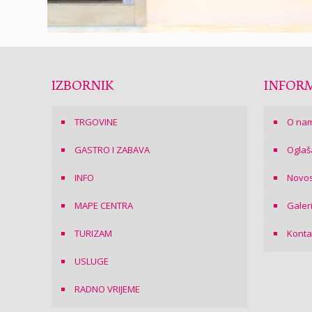
IZBORNIK
INFORM
TRGOVINE
O na
GASTRO I ZABAVA
Oglaš
INFO
Novos
MAPE CENTRA
Galer
TURIZAM
Konta
USLUGE
RADNO VRIJEME