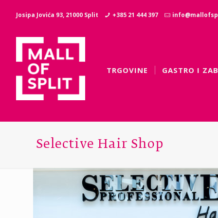
Josipa Jovića 93, 21000 Split
+385 21 444 397
info@mallofspl
TRGOVINE
GASTRO I ZA
Selective Hair Shop