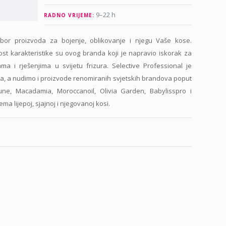
9–22 h
RADNO VRIJEME:
izbor proizvoda za bojenje, oblikovanje i njegu Vaše kose.
nost karakteristike su ovog branda koji je napravio iskorak za
ma i rješenjima u svijetu frizura. Selective Professional je
eta, a nudimo i proizvode renomiranih svjetskih brandova poput
eune, Macadamia, Moroccanoil, Olivia Garden, Babylisspro i
ma lijepoj, sjajnoj i njegovanoj kosi.