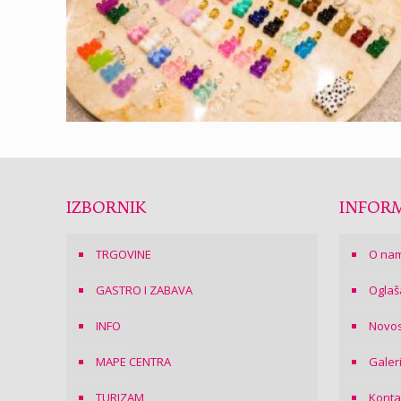
IZBORNIK
INFORM
TRGOVINE
O na
GASTRO I ZABAVA
Oglaš
INFO
Novos
MAPE CENTRA
Galer
TURIZAM
Konta