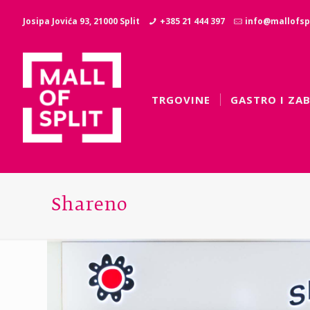
Josipa Jovića 93, 21000 Split
+385 21 444 397
info@mallofspl
TRGOVINE
GASTRO I ZA
Shareno