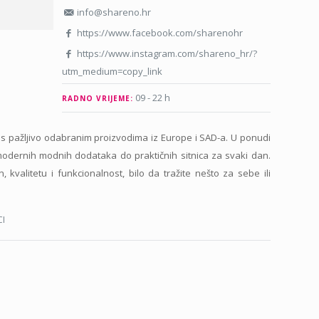
info@shareno.hr
https://www.facebook.com/sharenohr
https://www.instagram.com/shareno_hr/?
utm_medium=copy_link
09 - 22 h
RADNO VRIJEME:
s pažljivo odabranim proizvodima iz Europe i SAD-a. U ponudi
modernih modnih dodataka do praktičnih sitnica za svaki dan.
 kvalitetu i funkcionalnost, bilo da tražite nešto za sebe ili
I