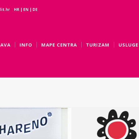
it.hr
HR
|
EN
|
DE
BAVA
INFO
MAPE CENTRA
TURIZAM
USLUGE