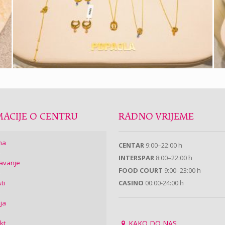
ACIJE O CENTRU
RADNO VRIJEME
ma
CENTAR
9:00–22:00 h
INTERSPAR
8:00–22:00 h
avanje
FOOD COURT
9:00–23:00 h
ti
CASINO
00:00-24:00 h
ija
kt
KAKO DO NAS