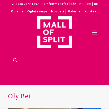
+385 21 444 397
info@mallofsplit.hr
HR
|
EN
|
DE
O nama
Oglašavanje
Novosti
Galerija
Kontakt
Oly Bet