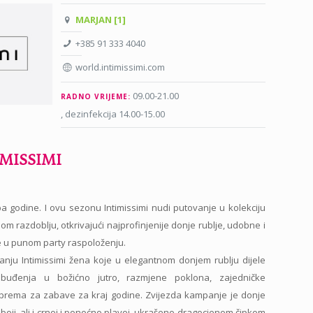
MARJAN [1]
+385 91 333 4040
world.intimissimi.com
09.00-21.00
RADNO VRIJEME:
, dezinfekcija 14.00-15.00
TIMISSIMI
a godine. I ovu sezonu Intimissimi nudi putovanje u kolekciju
 razdoblju, otkrivajući najprofinjenije donje rublje, udobne i
je u punom party raspoloženju.
anju Intimissimi žena koje u elegantnom donjem rublju dijele
buđenja u božićno jutro, razmjene poklona, zajedničke
riprema za zabave za kraj godine. Zvijezda kampanje je donje
 boji, ali i crnoj i ponoćno plavoj, ukrašeno dragocjenom čipkom