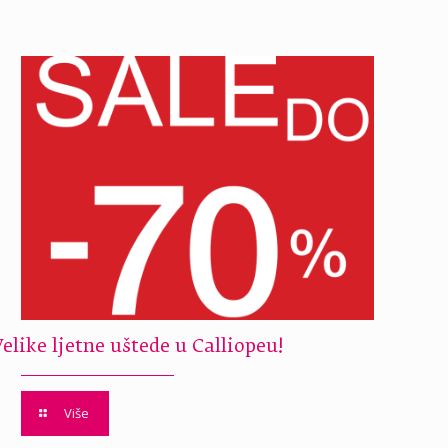
Velike ljetne uštede u Calliopeu!
Više