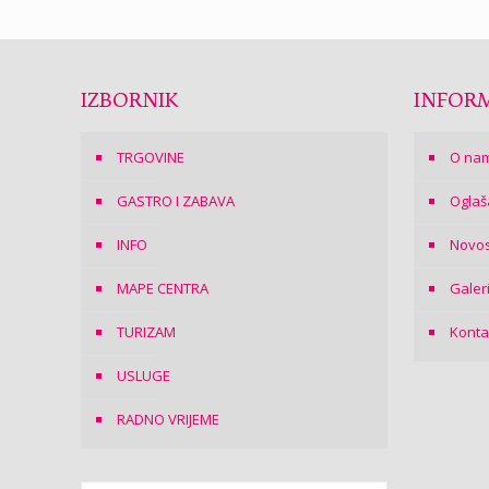
IZBORNIK
INFORM
TRGOVINE
O na
GASTRO I ZABAVA
Oglaš
INFO
Novos
MAPE CENTRA
Galer
TURIZAM
Konta
USLUGE
RADNO VRIJEME