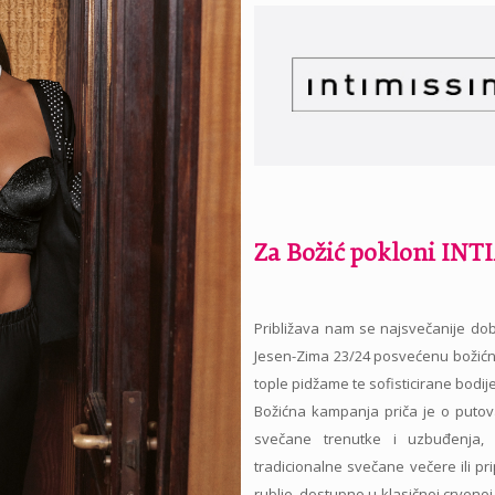
Za Božić pokloni IN
Približava nam se najsvečanije dob
Jesen-Zima 23/24 posvećenu božićnom
tople pidžame te sofisticirane bodi
Božićna kampanja priča je o putov
svečane trenutke i uzbuđenja, 
tradicionalne svečane večere ili p
rublje, dostupno u klasičnoj crvenoj