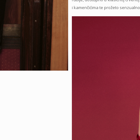
i kamenčićima te prožeto senzualno