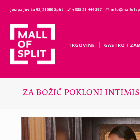
Josipa Jovića 93, 21000 Split
+385 21 444 397
info@mallofspl
TRGOVINE
GASTRO I ZA
ZA BOŽIĆ POKLONI INTIMIS