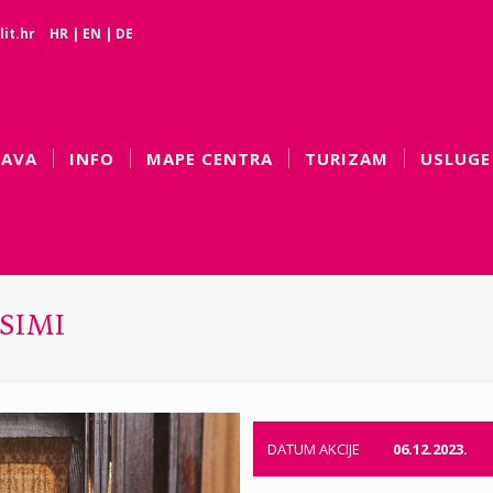
it.hr
HR
|
EN
|
DE
BAVA
INFO
MAPE CENTRA
TURIZAM
USLUGE
SIMI
DATUM AKCIJE
06.12.2023.