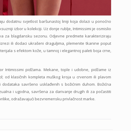
daju dodatnu svjetlost baršunastoj liniji koja dolazi u ponoćno
ksuzniji izbor u kolekciji. Uz donje rublje, Intimissimi je osmislio
okova za blagdansku sezonu. Odjevne predmete karakteriziraju
 izrezi ili dodaci ukrašeni draguljima, plemenite tkanine poput
aterijala s efektom kože, u tamnoj i elegantnoj paleti boja crne,
or Intimissimi pidžama. Mekane, tople i udobne, pidžame iz
til; od klasičnih kompleta muškog kroja u crvenom ili plavom
i dodataka savršeno usklađenih s božićnim duhom. Božićna
nzualna i ugodna, savršena za darivanje drugih ili za počastiti
prilike, odražavajući bezvremensku privlačnost marke.