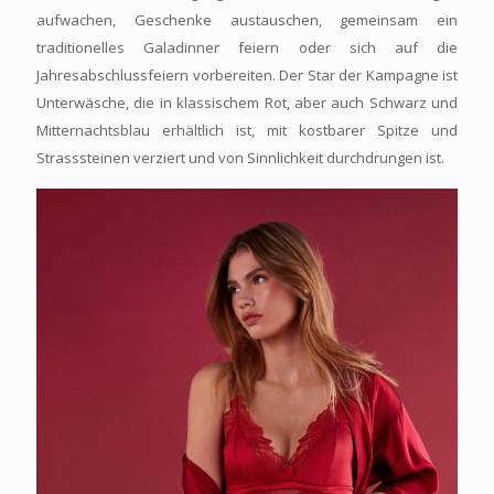
aufwachen, Geschenke austauschen, gemeinsam ein
traditionelles Galadinner feiern oder sich auf die
Jahresabschlussfeiern vorbereiten. Der Star der Kampagne ist
Unterwäsche, die in klassischem Rot, aber auch Schwarz und
Mitternachtsblau erhältlich ist, mit kostbarer Spitze und
Strasssteinen verziert und von Sinnlichkeit durchdrungen ist.