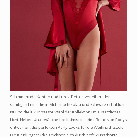
Schimmernde Kanten und Lurex-Details verleihen der
samtigen Linie, die in Mitternachtsblau und Schwarz erhältlich
ist und die luxuriöseste Wahl der Kollektion ist, zusätzliches
Licht. Neben Unterwäsche hat Intimissimi eine Reihe von Bodys
entworfen, die perfekten Party-Looks für die Weihnachtszeit.
Die Kleidungsstücke zeichnen sich durch tiefe Ausschnitte,