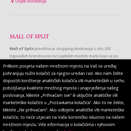
Uvjeti korištenja
MALL OF SPLIT
Mall of Split
prestižna je shopping destinacija s oko 200
trgovačkih brendova te niz svjetskih modnih marki koje se po
prvi put pojavljuju u Splitu.
Prilikom posjeta našem mrežnom mjestu na Vaš se uređaj
pohranjuju nužni kolačići za njegov uredan rad. Ako nam želite
dopustiti korištenje analitičkih kolačića i/ili marketinških u svrhu
PRATITE NAS
poboljšanja kvalitete mrežnog mjesta i unaprjeđenja našeg
poslovanja, kliknite „Prihvaćam sve“ ili uključite analitičke i/ili
marketinške kolačiće u „Postavkama kolačića“. Ako to ne želite,
kliknite „Ne prihvaćam“. Ako odbijete analitičke i/ili marketinške
kolačiće, to neće utjecati na Vaše korisničko iskustvo na našem
mrežnom mjestu. Više informacija o kolačićima i njihovom