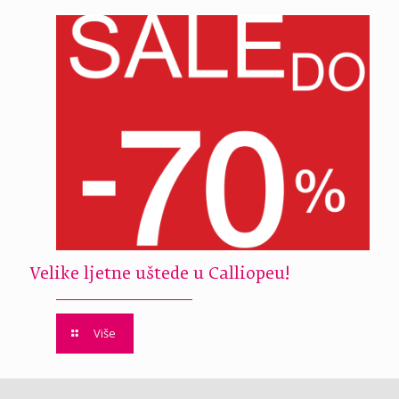
Velike ljetne uštede u Calliopeu!
Više