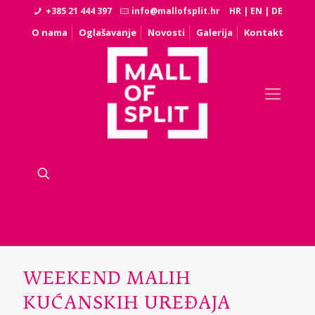
+385 21 444 397
info@mallofsplit.hr
HR
|
EN
|
DE
O nama
Oglašavanje
Novosti
Galerija
Kontakt
WEEKEND MALIH
KUĆANSKIH UREĐAJA