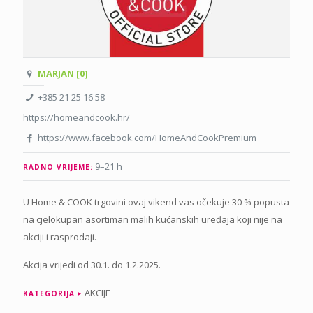
MARJAN [0]
+385 21 25 16 58
https://homeandcook.hr/
https://www.facebook.com/HomeAndCookPremium
9–21 h
RADNO VRIJEME:
U Home & COOK trgovini ovaj vikend vas očekuje 30 % popusta
na cjelokupan asortiman malih kućanskih uređaja koji nije na
akciji i rasprodaji.
Akcija vrijedi od 30.1. do 1.2.2025.
AKCIJE
KATEGORIJA