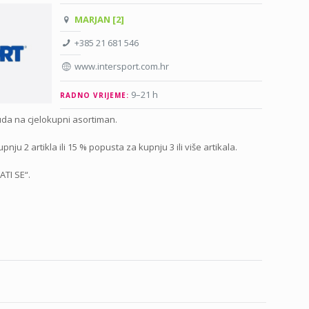
MARJAN [2]
+385 21 681 546
www.intersport.com.hr
9–21 h
RADNO VRIJEME:
uda na cjelokupni asortiman.
ju 2 artikla ili 15 % popusta za kupnju 3 ili više artikala.
ATI SE“.