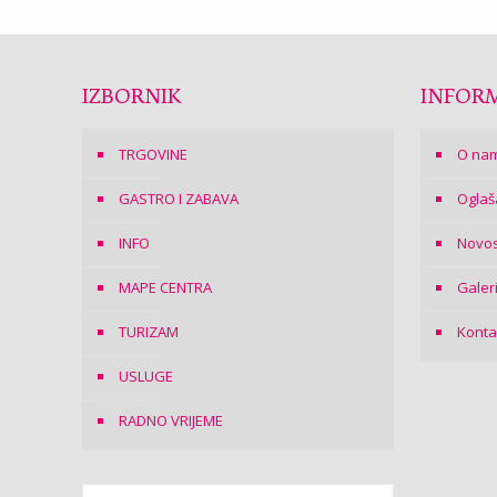
IZBORNIK
INFORM
TRGOVINE
O na
GASTRO I ZABAVA
Oglaš
INFO
Novos
MAPE CENTRA
Galer
TURIZAM
Konta
USLUGE
RADNO VRIJEME