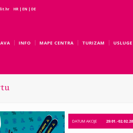
it.hr
HR
|
EN
|
DE
BAVA
INFO
MAPE CENTRA
TURIZAM
USLUGE
rtu
DATUM AKCIJE
29.01.-02.02.20