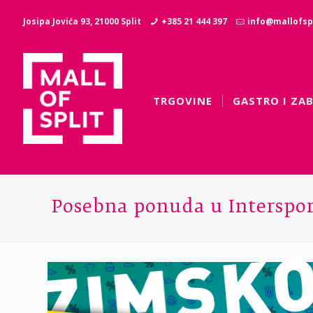
Josipa Jovića 93, 21000 Split
+385 21 444 397
info@mallofspl
TRGOVINE
GASTRO I ZA
Posebna ponuda u Interspo