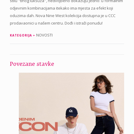
stilu "tihog luksuza", nedvojbeno dokazuju jedno: u formalnim
odjevnim kombinacijama itekako ima mjesta za efekt koji
oduzima dah. Nova Nine West kolekcija dostupna je u CCC
prodavaonici u našem centru. Dođi i istraži ponudu!
NOVOSTI
KATEGORIJA
Povezane stavke