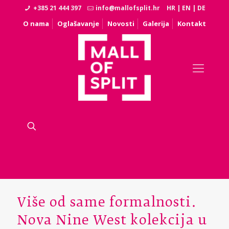
+385 21 444 397
info@mallofsplit.hr
HR
|
EN
|
DE
O nama
Oglašavanje
Novosti
Galerija
Kontakt
Više od same formalnosti.
Nova Nine West kolekcija u