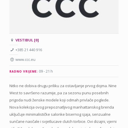
VESTIBUL [0]
+385 21 440 916
www.ccc.eu
09 - 21 h
RADNO VRIJEME:
Nitko ne dobiva drugu priliku za ostavljanje prvog dojma. Nine
West to savršeno razumije, pa za sezonu punu posebnih
prigoda nudi ženske modele koji odmah privlače poglede.
Nova kolekcija ovog prepoznatljivog manhattanskog brenda
uključuje minimalističke salonke bisernog sjaja, senzualne
sunčane naočale i svjetlucave clutch torbice. Ovi dizajni, vjerni