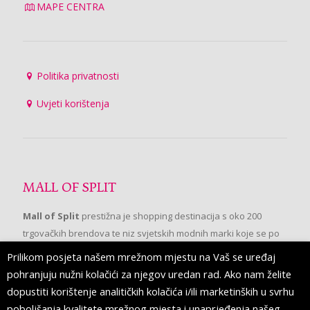
MAPE CENTRA
Politika privatnosti
Uvjeti korištenja
MALL OF SPLIT
Mall of Split
prestižna je shopping destinacija s oko 200
trgovačkih brendova te niz svjetskih modnih marki koje se po
prvi put pojavljuju u Splitu.
Prilikom posjeta našem mrežnom mjestu na Vaš se uređaj
pohranjuju nužni kolačići za njegov uredan rad. Ako nam želite
dopustiti korištenje analitičkih kolačića i/ili marketinških u svrhu
PRATITE NAS
poboljšanja kvalitete mrežnog mjesta i unaprjeđenja našeg