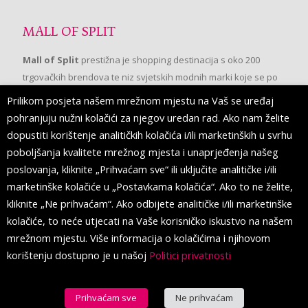
MALL OF SPLIT
Mall of Split
prestižna je shopping destinacija s oko 200
trgovačkih brendova te niz svjetskih modnih marki koje se po
prvi put pojavljuju u Splitu.
Prilikom posjeta našem mrežnom mjestu na Vaš se uređaj
pohranjuju nužni kolačići za njegov uredan rad. Ako nam želite
dopustiti korištenje analitičkih kolačića i/ili marketinških u svrhu
PRATITE NAS
poboljšanja kvalitete mrežnog mjesta i unaprjeđenja našeg
poslovanja, kliknite „Prihvaćam sve“ ili uključite analitičke i/ili
marketinške kolačiće u „Postavkama kolačića“. Ako to ne želite,
kliknite „Ne prihvaćam“. Ako odbijete analitičke i/ili marketinške
kolačiće, to neće utjecati na Vaše korisničko iskustvo na našem
mrežnom mjestu. Više informacija o kolačićima i njihovom
korištenju dostupno je u našoj
Politici privatnosti
Prihvaćam sve
Ne prihvaćam