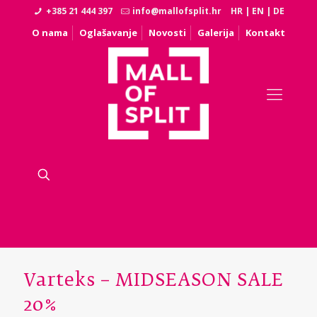
+385 21 444 397
info@mallofsplit.hr
HR
|
EN
|
DE
O nama
Oglašavanje
Novosti
Galerija
Kontakt
Varteks – MIDSEASON SALE
20%