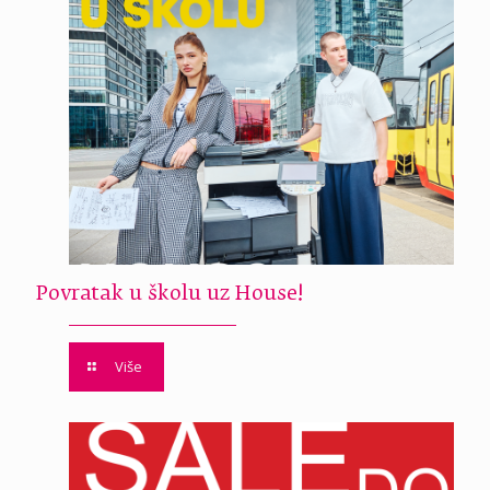
Povratak u školu uz House!
Više